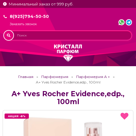
Минимальный заказ от 999 руб.
8(925)794-50-50
Заказать звонок
Главная
Парфюмерия
Парфюмерия А +
A+ Yves Rocher Evidence,edp., 100ml
A+ Yves Rocher Evidence,edp.,
100ml
АКЦИЯ -8%
АКЦИЯ -8%