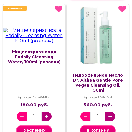
НОВИНКА
НОВИНКА
Мицеллярная вода
Fadaily Cleansing
Water, 100ml (розовая)
Гидрофильное масло
Dr. Althea Gentle Pore
Vegan Cleansing Oil,
150ml
Артикул: А2Г49-МЦ-1
Артикул: 858-ГМ-1
180.00 руб.
560.00 руб.
В КОРЗИНУ
В КОРЗИНУ