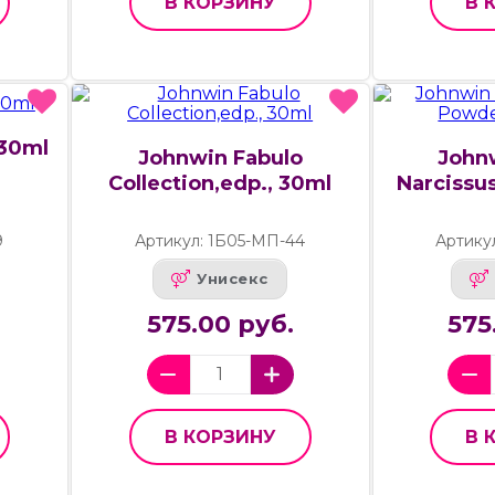
В КОРЗИНУ
В 
 30ml
Johnwin Fabulo
John
Collection,edp., 30ml
Narcissu
9
Артикул: 1Б05-МП-44
Артику
Унисекс
575.00 руб.
575
В КОРЗИНУ
В 