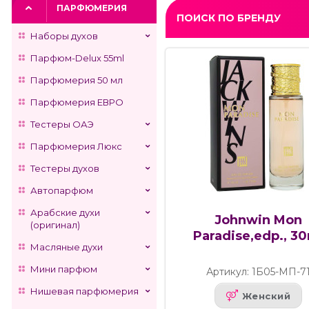
ПАРФЮМЕРИЯ
ПОИСК ПО БРЕНДУ
Наборы духов
Парфюм-Delux 55ml
Парфюмерия 50 мл
Парфюмерия ЕВРО
Тестеры ОАЭ
Парфюмерия Люкс
Тестеры духов
Автопарфюм
Арабские духи
Johnwin Mon
(оригинал)
Paradise,edp., 3
Масляные духи
Мини парфюм
Артикул: 1Б05-МП-7
Нишевая парфюмерия
Женский