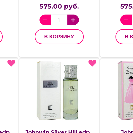
575.00 руб.
575
В КОРЗИНУ
В 
edp.,
Johnwin Silver Hill,edp.,
Joh