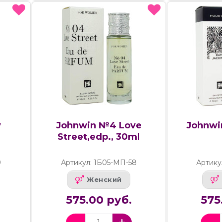
y
Johnwin №4 Love
Johnwi
l
Street,edp., 30ml
9
Артикул: 1Б05-МП-58
Артику
Женский
575.00 руб.
575