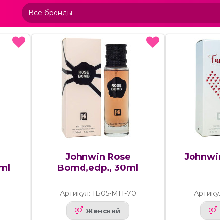
Johnwin Rose
Johnwin
0ml
Bomd,edp., 30ml
1
Артикул: 1Б05-МП-70
Артику
Женский