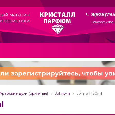
8(925)79
вый магазин
и косметики
Заказать зво
ли зарегистрируйтесь,
чтобы ув
Арабские духи (оригинал)
Johnwin
Johnwin 30ml
l