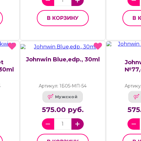
В КОРЗИНУ
В 
Johnwin Blue,edp., 30ml
t
John
 30ml
№77,
5
Артикул: 1Б05-МП-54
Артику
Мужской
575.00 руб.
575