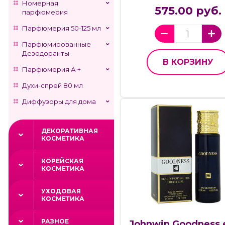
Номерная
575.00 руб.
парфюмерия
Парфюмерия 50-125 мл
Парфюмированные
Дезодоранты
В КОРЗИНУ
Парфюмерия А +
Духи-спрей 80 мл
Диффузоры для дома
ДЕКОРАТИВНАЯ
КОСМЕТИКА
КОРЕЙСКАЯ
КОСМЕТИКА
УХОДОВАЯ
КОСМЕТИКА
РАЗНОЕ
Johnwin Goodness,