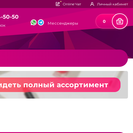
Online Чат
Личный кабинет
4-50-50
0
Мессенджеры
нок
идеть полный ассортимент