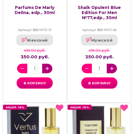
Parfums De Marly
Shaik Opulent Blue
Delina, edp., 30ml
Edition For Men
№77,edp., 30ml
Артикул: 869-МПЛ-51
Артикул: 869-МПЛ-49
Женский
Мужской
419.00 руб.
419.00 руб.
350.00 руб.
350.00 руб.
В КОРЗИНУ
В КОРЗИНУ
АКЦИЯ -16%
АКЦИЯ -16%
АКЦИЯ -16%
АКЦИЯ -16%