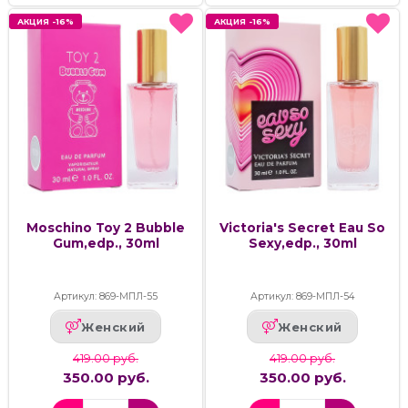
АКЦИЯ -16%
АКЦИЯ -16%
АКЦИЯ -16%
АКЦИЯ -16%
Moschino Toy 2 Bubble
Victoria's Secret Eau So
Gum,edp., 30ml
Sexy,edp., 30ml
Артикул: 869-МПЛ-55
Артикул: 869-МПЛ-54
Женский
Женский
419.00 руб.
419.00 руб.
350.00 руб.
350.00 руб.