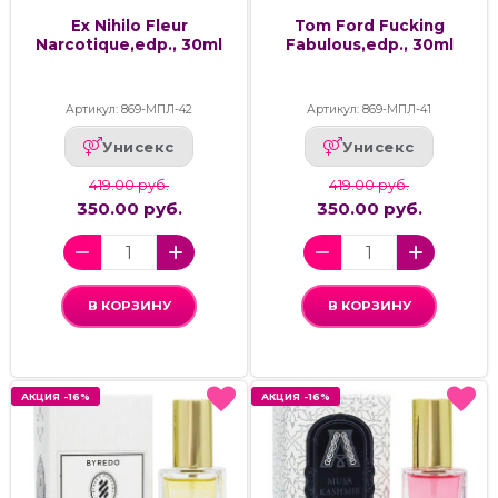
Ex Nihilo Fleur
Tom Ford Fucking
Narcotique,edp., 30ml
Fabulous,edp., 30ml
Артикул: 869-МПЛ-42
Артикул: 869-МПЛ-41
Унисекс
Унисекс
419.00 руб.
419.00 руб.
350.00 руб.
350.00 руб.
В КОРЗИНУ
В КОРЗИНУ
АКЦИЯ -16%
АКЦИЯ -16%
АКЦИЯ -16%
АКЦИЯ -16%