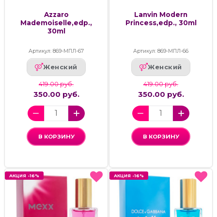
Azzaro
Lanvin Modern
Mademoiselle,edp.,
Princess,edp., 30ml
30ml
Артикул: 869-МПЛ-67
Артикул: 869-МПЛ-66
Женский
Женский
419.00 руб.
419.00 руб.
350.00 руб.
350.00 руб.
В КОРЗИНУ
В КОРЗИНУ
АКЦИЯ -16%
АКЦИЯ -16%
АКЦИЯ -16%
АКЦИЯ -16%