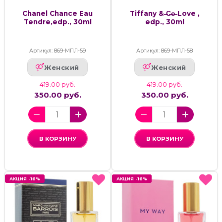
Chanel Chance Eau
Tiffany & ̶C̶o̶ Love ,
Tendre,edp., 30ml
edp., 30ml
Артикул: 869-МПЛ-59
Артикул: 869-МПЛ-58
Женский
Женский
419.00 руб.
419.00 руб.
350.00 руб.
350.00 руб.
В КОРЗИНУ
В КОРЗИНУ
АКЦИЯ -16%
АКЦИЯ -16%
АКЦИЯ -16%
АКЦИЯ -16%