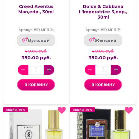
Creed Aventus
Dolce & Gabbana
Man,edp., 30ml
L'Imperatrice 3,edp.,
30ml
Артикул: 869-МПЛ-34
Артикул: 869-МПЛ-33
Мужской
Женский
419.00 руб.
419.00 руб.
350.00 руб.
350.00 руб.
В КОРЗИНУ
В КОРЗИНУ
АКЦИЯ -16%
АКЦИЯ -16%
АКЦИЯ -16%
АКЦИЯ -16%