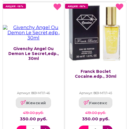
АКЦИЯ -16%
АКЦИЯ -16%
АКЦИЯ -16%
АКЦИЯ -16%
Givenchy Angel Ou
Demon Le Secret,edp.,
30ml
Franck Boclet
Cocaine.edp., 30ml
Артикул: 869-МПЛ-46
Артикул: 869-МПЛ-45
Женский
Унисекс
419.00 руб.
419.00 руб.
350.00 руб.
350.00 руб.