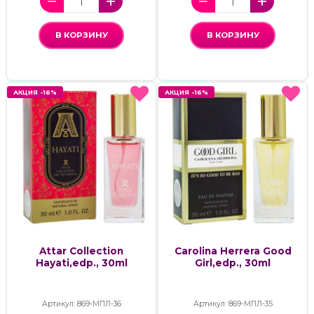
В КОРЗИНУ
В КОРЗИНУ
АКЦИЯ -16%
АКЦИЯ -16%
АКЦИЯ -16%
АКЦИЯ -16%
Attar Collection
Carolina Herrera Good
Hayati,edp., 30ml
Girl,edp., 30ml
Артикул: 869-МПЛ-36
Артикул: 869-МПЛ-35