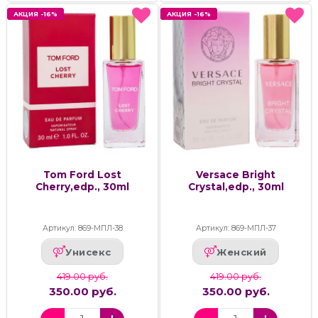
АКЦИЯ -16%
АКЦИЯ -16%
АКЦИЯ -16%
АКЦИЯ -16%
Tom Ford Lost
Versace Bright
Cherry,edp., 30ml
Crystal,edp., 30ml
Артикул: 869-МПЛ-38
Артикул: 869-МПЛ-37
Унисекс
Женский
419.00 руб.
419.00 руб.
350.00 руб.
350.00 руб.