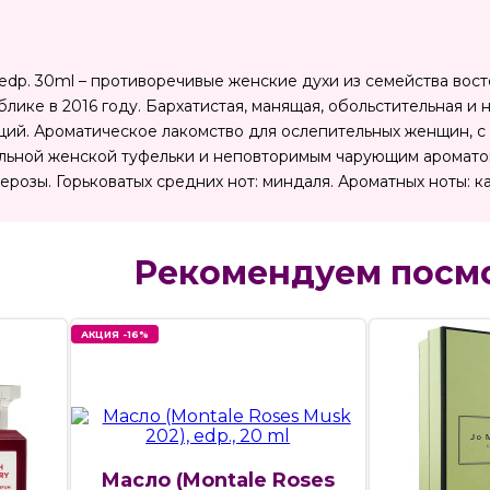
rl, edp. 30ml – противоречивые женские духи из семейства в
лике в 2016 году. Бархатистая, манящая, обольстительная и
ций. Ароматическое лакомство для ослепительных женщин, с
льной женской туфельки и неповторимым чарующим ароматом
розы. Горьковатых средних нот: миндаля. Ароматных ноты: ка
Рекомендуем посм
АКЦИЯ -16%
Масло (Montale Roses