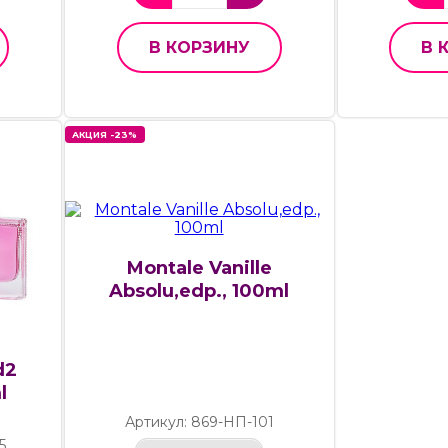
В КОРЗИНУ
В 
АКЦИЯ -23%
Montale Vanille
Absolu,edp., 100ml
d2
l
Артикул: 869-НП-101
5