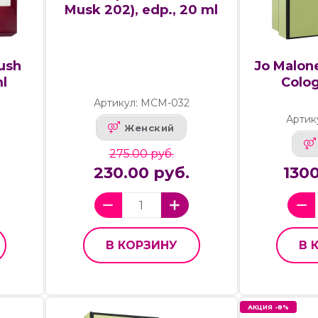
Musk 202), edp., 20 ml
ush
Jo Malone
ml
Colog
Артикул: МСМ-032
Артик
Женский
275.00 руб.
230.00 руб.
1300
В КОРЗИНУ
В 
АКЦИЯ -8%