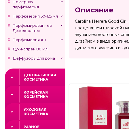
Номерная
парфюмерия
Описание
Парфюмерия 50-125 мл
Carolina Herrera Good Gi
Парфюмированные
представлен широкой пуб
Дезодоранты
звучанием восточных спе
Парфюмерия А +
дизайном в виде оригина
душистого жасмина и тубе
Духи-спрей 80 мл
Диффузоры для дома
ДЕКОРАТИВНАЯ
КОСМЕТИКА
КОРЕЙСКАЯ
КОСМЕТИКА
УХОДОВАЯ
КОСМЕТИКА
РАЗНОЕ