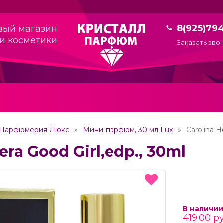
8(925)79
вый магазин
и косметики
Заказать зво
Парфюмерия Люкс
Мини-парфюм, 30 мл Lux
Carolina H
era Good Girl,edp., 30ml
В наличии
419.00 ру