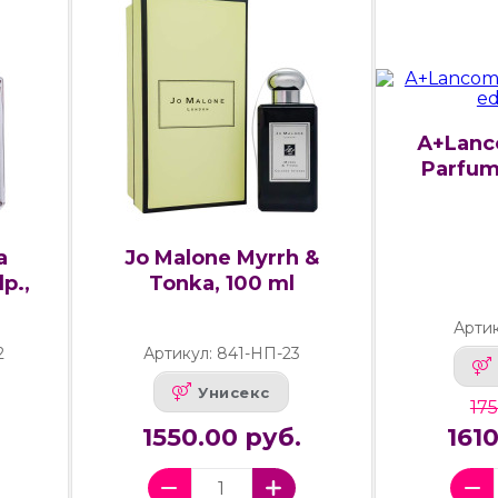
А+Lanc
Parfum,
a
Jo Malone Myrrh &
p.,
Tonka, 100 ml
Артик
2
Артикул: 841-НП-23
Унисекс
175
1550.00 руб.
161