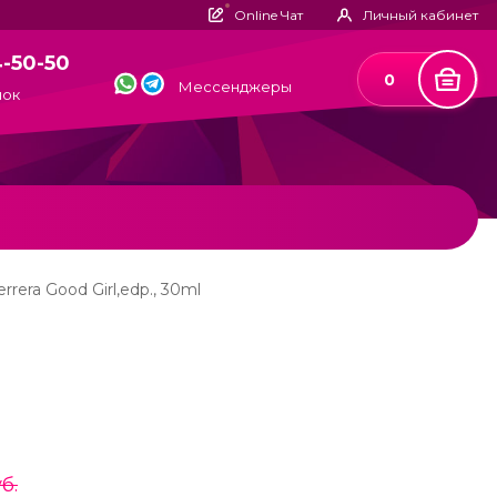
Online Чат
Личный кабинет
4-50-50
0
Мессенджеры
нок
errera Good Girl,edp., 30ml
б.