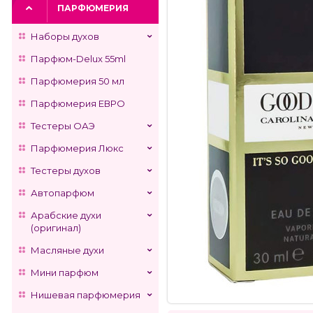
ПАРФЮМЕРИЯ
Наборы духов
Парфюм-Delux 55ml
Парфюмерия 50 мл
Парфюмерия ЕВРО
Тестеры ОАЭ
Парфюмерия Люкс
Тестеры духов
Автопарфюм
Арабские духи
(оригинал)
Масляные духи
Мини парфюм
Нишевая парфюмерия