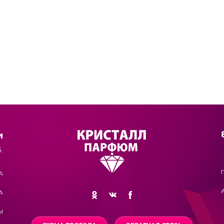
и
.
А
А
Ы