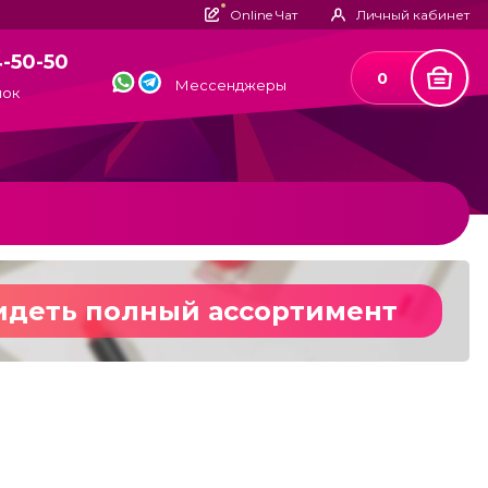
Online Чат
Личный кабинет
4-50-50
0
Мессенджеры
нок
идеть полный ассортимент