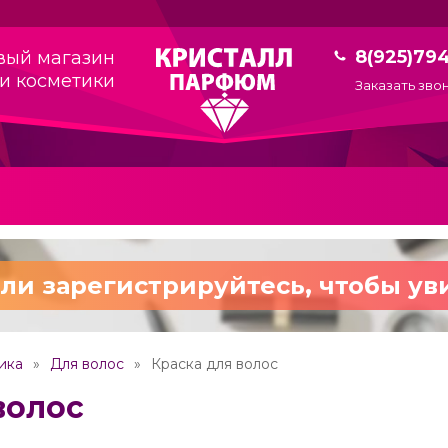
8(925)79
вый магазин
и косметики
Заказать зво
ли зарегистрируйтесь,
чтобы ув
ика
Для волос
Краска для волос
волос