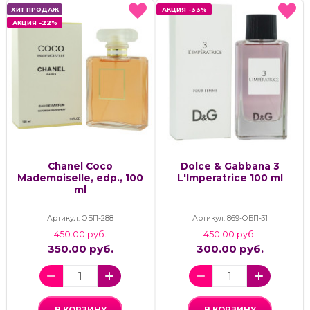
ХИТ ПРОДАЖ
ХИТ ПРОДАЖ
АКЦИЯ -33%
АКЦИЯ -33%
АКЦИЯ -22%
АКЦИЯ -22%
Chanel Coco
Dolce & Gabbana 3
Mademoiselle, edp., 100
L'Imperatrice 100 ml
ml
Артикул: ОБП-288
Артикул: 869-ОБП-31
450.00 руб.
450.00 руб.
350.00 руб.
300.00 руб.
В КОРЗИНУ
В КОРЗИНУ