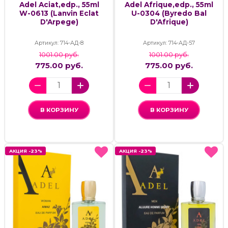
Adel Aciat,edp., 55ml
Adel Afrique,edp., 55ml
W-0613 (Lanvin Eclat
U-0304 (Byredo Bal
D'Arpege)
D'Afrique)
Артикул: 714-АД-8
Артикул: 714-АД-57
1001.00 руб.
1001.00 руб.
775.00 руб.
775.00 руб.
В КОРЗИНУ
В КОРЗИНУ
АКЦИЯ -23%
АКЦИЯ -23%
АКЦИЯ -23%
АКЦИЯ -23%