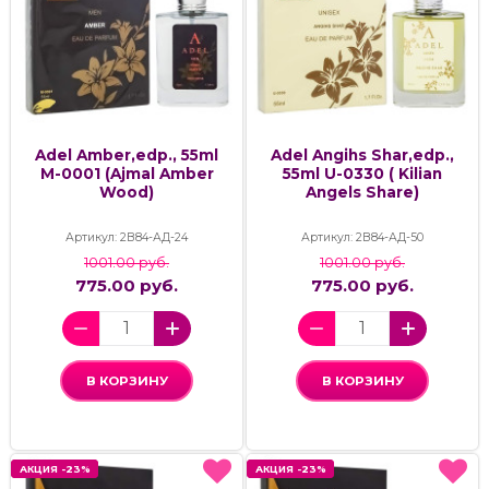
Adel Amber,edp., 55ml
Adel Angihs Shar,edp.,
M-0001 (Ajmal Amber
55ml U-0330 ( Kilian
Wood)
Angels Share)
Артикул: 2В84-АД-24
Артикул: 2В84-АД-50
1001.00 руб.
1001.00 руб.
775.00 руб.
775.00 руб.
В КОРЗИНУ
В КОРЗИНУ
АКЦИЯ -23%
АКЦИЯ -23%
АКЦИЯ -23%
АКЦИЯ -23%