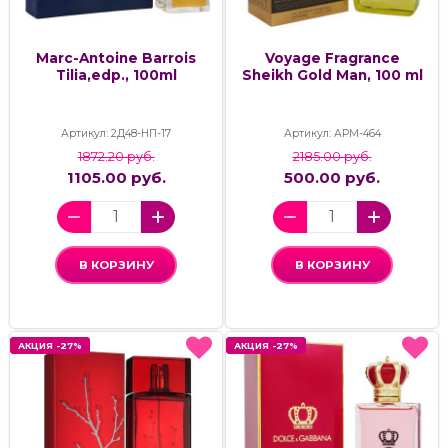
Marc-Antoine Barrois
Voyage Fragrance
Tilia,edp., 100ml
Sheikh Gold Man, 100 ml
Артикул: 2Д48-НП-17
Артикул: АРМ-464
1872.20 руб.
2185.00 руб.
1105.00 руб.
500.00 руб.
В КОРЗИНУ
В КОРЗИНУ
АКЦИЯ -27%
АКЦИЯ -27%
АКЦИЯ -27%
АКЦИЯ -27%