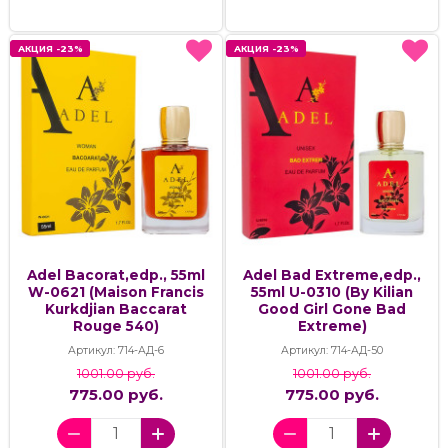
АКЦИЯ -23%
АКЦИЯ -23%
АКЦИЯ -23%
АКЦИЯ -23%
Adel Bacorat,edp., 55ml
Adel Bad Extreme,edp.,
W-0621 (Maison Francis
55ml U-0310 (By Kilian
Kurkdjian Baccarat
Good Girl Gone Bad
Rouge 540)
Extreme)
Артикул: 714-АД-6
Артикул: 714-АД-50
1001.00 руб.
1001.00 руб.
775.00 руб.
775.00 руб.