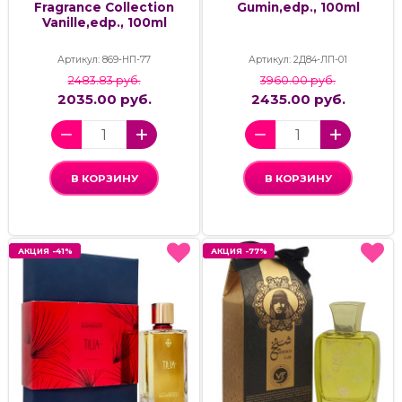
Fragrance Collection
Gumin,edp., 100ml
Vanille,edp., 100ml
Артикул: 869-НП-77
Артикул: 2Д84-ЛП-01
2483.83 руб.
3960.00 руб.
2035.00 руб.
2435.00 руб.
В КОРЗИНУ
В КОРЗИНУ
АКЦИЯ -41%
АКЦИЯ -41%
АКЦИЯ -77%
АКЦИЯ -77%