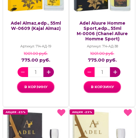
Adel Almaz,edp., 55ml
Adel Aluure Homme
W-0609 (Kajal Almaz)
Sport,edp., 55ml
М-0006 (Chanel Allure
Homme Sport)
Артикул: 714-АД-19
Артикул: 714-АД-38
1001.00 руб.
1001.00 руб.
775.00 руб.
775.00 руб.
В КОРЗИНУ
В КОРЗИНУ
АКЦИЯ -23%
АКЦИЯ -23%
АКЦИЯ -23%
АКЦИЯ -23%