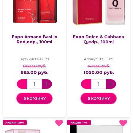
Евро Armand Basi In
Евро Dolce & Gabbana
Red,edp., 100ml
Q,edp., 100ml
Артикул: 869-Е-70
Артикул: 869-Е-139
1368.50 руб.
1437.50 руб.
995.00 руб.
1050.00 руб.
В КОРЗИНУ
В КОРЗИНУ
АКЦИЯ -28%
АКЦИЯ -28%
АКЦИЯ -7%
АКЦИЯ -7%