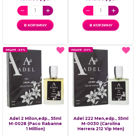
В КОРЗИНУ
В КОРЗИНУ
АКЦИЯ -23%
АКЦИЯ -23%
АКЦИЯ -23%
АКЦИЯ -23%
Adel 2 Milon,edp., 55ml
Adel 222 Men,edp., 55ml
M-0028 (Paco Rabanne
M-0030 (Carolina
1 Million)
Herrera 212 Vip Men)