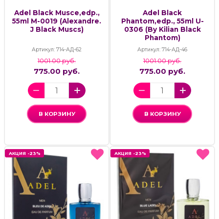
Adel Black Musce,edp.,
Adel Black
55ml M-0019 (Alexandre.
Phantom,edp., 55ml U-
J Black Muscs)
0306 (By Kilian Black
Phantom)
Артикул: 714-АД-62
Артикул: 714-АД-46
1001.00 руб.
1001.00 руб.
775.00 руб.
775.00 руб.
В КОРЗИНУ
В КОРЗИНУ
АКЦИЯ -23%
АКЦИЯ -23%
АКЦИЯ -23%
АКЦИЯ -23%