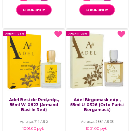
В КОРЗИНУ
В КОРЗИНУ
АКЦИЯ -23%
АКЦИЯ -23%
АКЦИЯ -23%
АКЦИЯ -23%
Adel Besi de Red,edp.,
Adel Birgomask,edp.,
55ml W-0623 (Armand
55ml U-0326 (Orto Parisi
Basi In Red)
Bergamask)
Артикул: 714-АД-2
Артикул: 2В84-АД-35
1001.00 руб.
1001.00 руб.