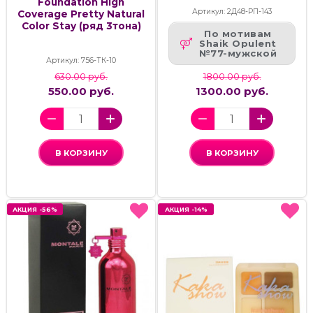
Foundation High
Артикул: 2Д48-РП-143
Coverage Pretty Natural
Color Stay (ряд 3тона)
По мотивам
Shaik Opulent
№77-мужской
Артикул: 756-ТК-10
630.00 руб.
1800.00 руб.
550.00 руб.
1300.00 руб.
В КОРЗИНУ
В КОРЗИНУ
АКЦИЯ -56%
АКЦИЯ -56%
АКЦИЯ -14%
АКЦИЯ -14%