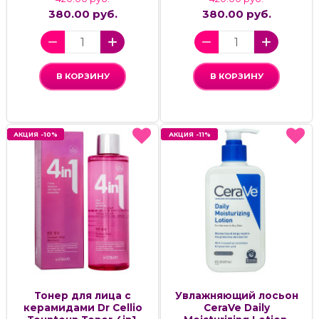
380.00 руб.
380.00 руб.
В КОРЗИНУ
В КОРЗИНУ
АКЦИЯ -10%
АКЦИЯ -10%
АКЦИЯ -11%
АКЦИЯ -11%
Тонер для лица с
Увлажняющий лосьон
керамидами Dr Cellio
CeraVe Daily