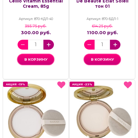
Cellio Vitamin Essential
De Beaute Eclat Soleil
Cream, 85g
тон 01
Артикул: 870-КДЛ-40
Артикул: 870-БДЛ-1
393.75 руб.
614.25 руб.
300.00 руб.
1100.00 руб.
В КОРЗИНУ
В КОРЗИНУ
АКЦИЯ -19%
АКЦИЯ -19%
АКЦИЯ -23%
АКЦИЯ -23%