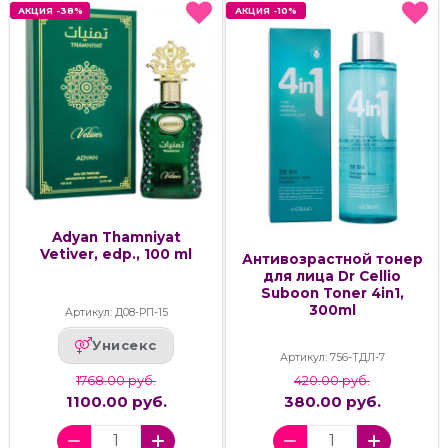
АКЦИЯ -38%
АКЦИЯ -38%
АКЦИЯ -10%
АКЦИЯ -10%
Adyan Thamniyat
Vetiver, edp., 100 ml
Антивозрастной тонер
для лица Dr Cellio
Suboon Toner 4in1,
300ml
Артикул: Д08-РП-15
Унисекс
Артикул: 756-ТДЛ-7
1768.00 руб.
420.00 руб.
1100.00 руб.
380.00 руб.