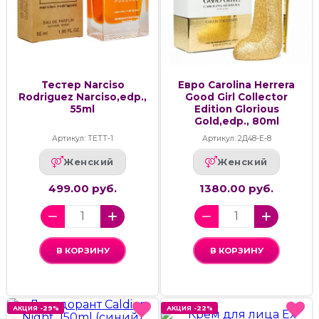
Тестер Narciso
Евро Carolina Herrera
Rodriguez Narciso,edp.,
Good Girl Collector
55ml
Edition Glorious
Gold,edp., 80ml
Артикул: ТЕТТ-1
Артикул: 2Д48-Е-8
Женский
Женский
499.00 руб.
1380.00 руб.
В КОРЗИНУ
В КОРЗИНУ
АКЦИЯ -29%
АКЦИЯ -29%
АКЦИЯ -22%
АКЦИЯ -22%