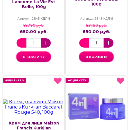
Lancome La Vie Est
100g
Belle, 100g
Артикул: 2В45-КДЛ-8
Артикул: 2В45-КДЛ-6
837.90 руб.
837.90 руб.
650.00 руб.
650.00 руб.
В КОРЗИНУ
В КОРЗИНУ
АКЦИЯ -22%
АКЦИЯ -22%
АКЦИЯ -27%
АКЦИЯ -27%
Крем для лица Maison
Francis Kurkjian