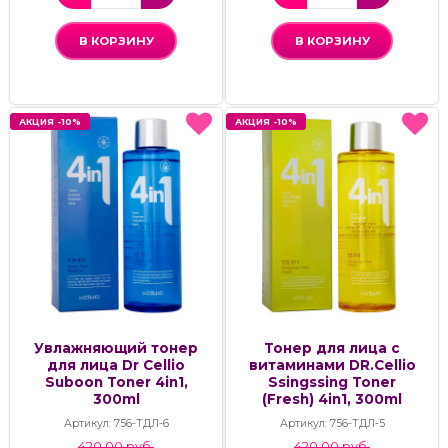
В КОРЗИНУ
В КОРЗИНУ
АКЦИЯ -10%
АКЦИЯ -10%
АКЦИЯ -10%
АКЦИЯ -10%
Увлажняющий тонер
Тонер для лица с
для лица Dr Cellio
витаминами DR.Cellio
Suboon Toner 4in1,
Ssingssing Toner
300ml
(Fresh) 4in1, 300ml
Артикул: 756-ТДЛ-6
Артикул: 756-ТДЛ-5
420.00 руб.
420.00 руб.