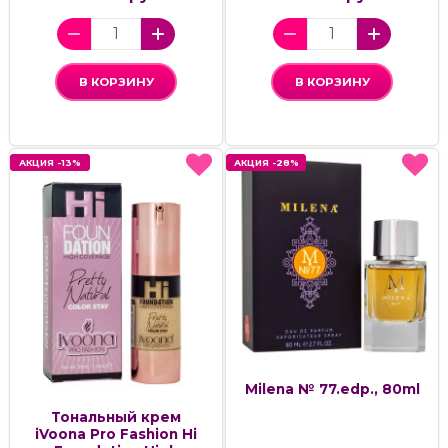
В КОРЗИНУ
В КОРЗИНУ
АКЦИЯ -13%
АКЦИЯ -13%
АКЦИЯ -28%
АКЦИЯ -28%
Milena № 77.edp., 80ml
Тональный крем
iVoona Pro Fashion Hi