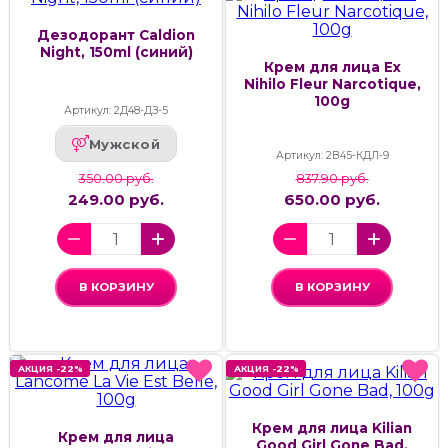
Дезодорант Caldion
Night, 150ml (синий)
Крем для лица Ex
Nihilo Fleur Narcotique,
100g
Артикул: 2Д48-ДЗ-5
Мужской
Артикул: 2В45-КДЛ-9
350.00 руб.
837.90 руб.
249.00 руб.
650.00 руб.
В КОРЗИНУ
В КОРЗИНУ
АКЦИЯ -22%
АКЦИЯ -22%
АКЦИЯ -22%
АКЦИЯ -22%
Крем для лица Kilian
Крем для лица
Good Girl Gone Bad,