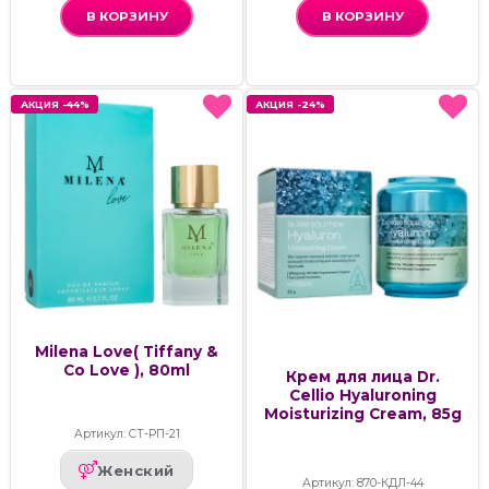
В КОРЗИНУ
В КОРЗИНУ
АКЦИЯ -44%
АКЦИЯ -44%
АКЦИЯ -24%
АКЦИЯ -24%
Milena Love( Tiffany &
Co Love ), 80ml
Крем для лица Dr.
Cellio Hyaluroning
Moisturizing Cream, 85g
Артикул: СТ-РП-21
Женский
Артикул: 870-КДЛ-44