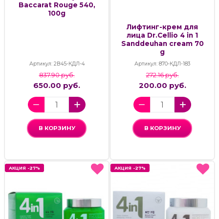
Baccarat Rouge 540,
100g
Лифтинг-крем для
лица Dr.Cellio 4 in 1
Sanddeuhan cream 70
g
Артикул: 2В45-КДЛ-4
Артикул: 870-КДЛ-183
837.90 руб.
272.16 руб.
650.00 руб.
200.00 руб.
В КОРЗИНУ
В КОРЗИНУ
АКЦИЯ -27%
АКЦИЯ -27%
АКЦИЯ -27%
АКЦИЯ -27%