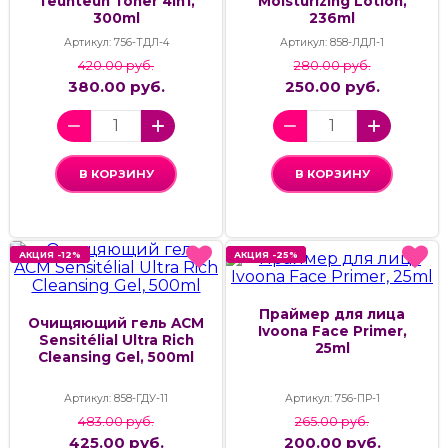
Teunteun Toner 4in1,
Moisturizing Lotion,
300ml
236ml
Артикул: 756-ТДЛ-4
Артикул: 858-ЛДЛ-1
420.00 руб.
280.00 руб.
380.00 руб.
250.00 руб.
В КОРЗИНУ
В КОРЗИНУ
АКЦИЯ -12%
АКЦИЯ -12%
АКЦИЯ -25%
АКЦИЯ -25%
Праймер для лица
Очищяющий гель ACM
Ivoona Face Primer,
Sensitélial Ultra Rich
25ml
Cleansing Gel, 500ml
Артикул: 858-ГДУ-11
Артикул: 756-ПР-1
483.00 руб.
265.00 руб.
425.00 руб.
200.00 руб.