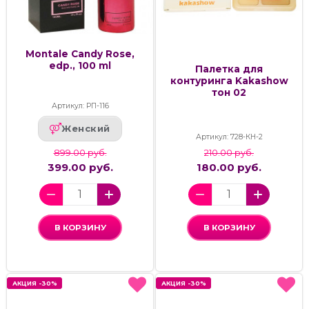
Montale Candy Rose,
edp., 100 ml
Палетка для
контуринга Kakashow
тон 02
Артикул: РП-116
Женский
Артикул: 728-КН-2
899.00 руб.
210.00 руб.
399.00 руб.
180.00 руб.
В КОРЗИНУ
В КОРЗИНУ
АКЦИЯ -30%
АКЦИЯ -30%
АКЦИЯ -30%
АКЦИЯ -30%