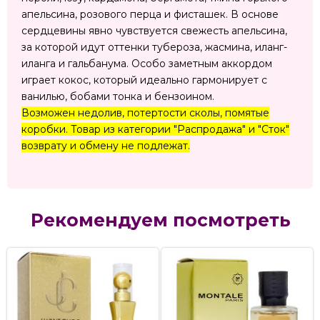
апельсина, розового перца и фисташек. В основе
сердцевины явно чувствуется свежесть апельсина,
за которой идут оттенки тубероза, жасмина, иланг-
иланга и гальбанума. Особо заметным аккордом
играет кокос, который идеально гармонирует с
ванилью, бобами тонка и бензоином.
Возможен недолив, потертости сколы, помятые
коробки. Товар из категории "Распродажа" и "Сток"
возврату и обмену не подлежат.
Рекомендуем посмотреть