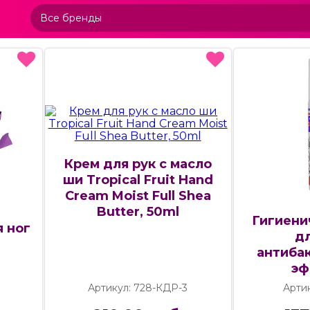
Крем для рук с масло
ши Tropical Fruit Hand
Cream Moist Full Shea
Butter, 50ml
Гигиени
я ног
дл
антиба
эф
Артикул: 728-КДР-3
Артик