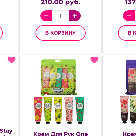
210.00 руб.
137
В КОРЗИНУ
В 
Stay
Крем Для Рук One
Кре