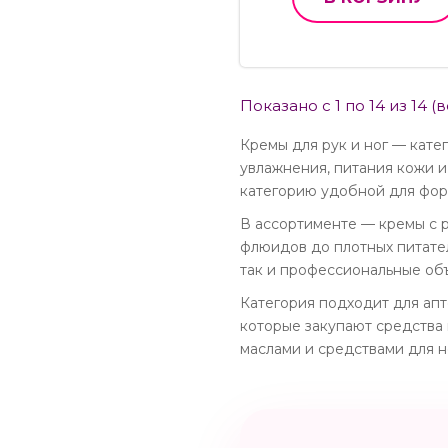
Показано с 1 по 14 из 14 (
Кремы для рук и ног — кате
увлажнения, питания кожи и
категорию удобной для фор
В ассортименте — кремы с р
флюидов до плотных питател
так и профессиональные объ
Категория подходит для апт
которые закупают средства 
маслами и средствами для н