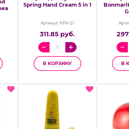
nd
Spring Hand Cream 5 in 1
Bonmarit
hea
G
Артикул: КРК-21
Арти
311.85 руб.
297
В КОРЗИНУ
В 