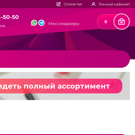
Online Чат
Личный кабинет
4-50-50
0
Мессенджеры
нок
идеть полный ассортимент