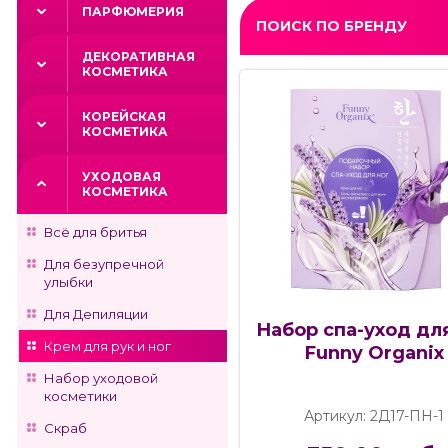
ПАРФЮМЕРИЯ
ПОИСК ПО БРЕНДУ
ДЕКОРАТИВНАЯ
КОСМЕТИКА
КОРЕЙСКАЯ
КОСМЕТИКА
УХОДОВАЯ
КОСМЕТИКА
Всё для бритья
Для безупречной
улыбки
Для Депиляции
Набор спа-уход дл
Крем для рук и ног
Funny Organix
Набор уходовой
косметики
Артикул: 2Д17-ПН-1
Скраб