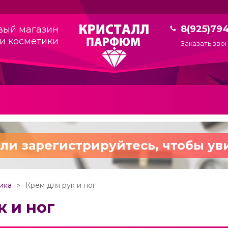
8(925)79
вый магазин
и косметики
Заказать зво
ли зарегистрируйтесь,
чтобы ув
ика
Крем для рук и ног
к и ног