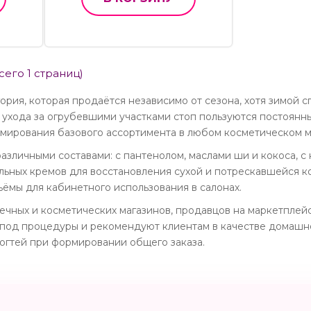
всего 1 страниц)
гория, которая продаётся независимо от сезона, хотя зимой 
 ухода за огрубевшими участками стоп пользуются постоянн
мирования базового ассортимента в любом косметическом м
азличными составами: с пантенолом, маслами ши и кокоса, с 
ьных кремов для восстановления сухой и потрескавшейся ко
ёмы для кабинетного использования в салонах.
ечных и косметических магазинов, продавцов на маркетплей
под процедуры и рекомендуют клиентам в качестве домашнег
огтей при формировании общего заказа.