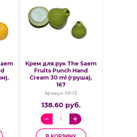
Saem
Крем для рук The Saem
nd
Fruits Punch Hand
н),
Cream 30 ml (груша),
167
Артикул: КР-13
138.60 руб.
В КОРЗИНУ