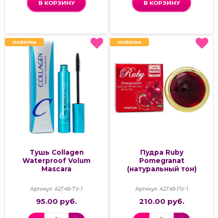
В КОРЗИНУ
В КОРЗИНУ
НОВИНКА
НОВИНКА
НОВИНКА
НОВИНКА
Тушь Collagen
Пудра Ruby
Waterproof Volum
Pomegranat
Mascara
(натуральный тон)
Артикул: А2Г49-ТУ-1
Артикул: А2Г49-ПУ-1
95.00 руб.
210.00 руб.