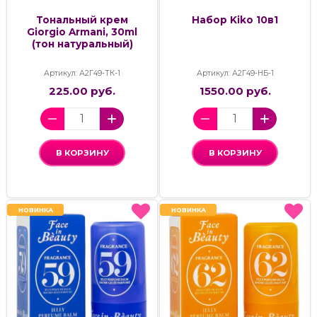
Тональный крем
Набор Kiko 10в1
Giorgio Armani, 30ml
(тон натуральный)
Артикул: А2Г49-ТК-1
Артикул: А2Г49-НБ-1
225.00 руб.
1550.00 руб.
В КОРЗИНУ
В КОРЗИНУ
НОВИНКА
НОВИНКА
НОВИНКА
НОВИНКА