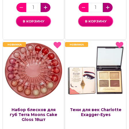
В КОРЗИНУ
В КОРЗИНУ
НОВИНКА
НОВИНКА
НОВИНКА
НОВИНКА
Набор блесков для
Тени для век Charlotte
губ Terra Moons Cake
Exagger-Eyes
Gloss 18шт