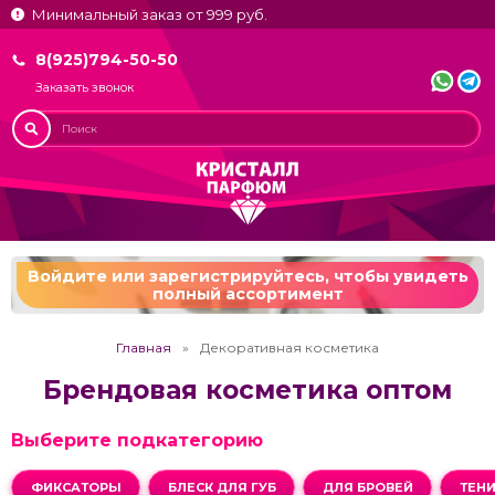
Минимальный заказ от 999 руб.
8(925)794-50-50
Заказать звонок
Войдите или зарегистрируйтесь,
чтобы увидеть
полный ассортимент
Главная
Декоративная косметика
Брендовая косметика оптом
Выберите подкатегорию
ФИКСАТОРЫ
БЛЕСК ДЛЯ ГУБ
ДЛЯ БРОВЕЙ
ТЕН