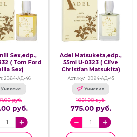
nili Sex,edp.,
Adel Matsuketa,edp.,
332 ( Tom Ford
55ml U-0323 ( Clive
illa Sex)
Christian Matsukita)
л: 2В84-АД-46
Артикул: 2В84-АД-45
Унисекс
Унисекс
1.00 руб.
1001.00 руб.
.00 руб.
775.00 руб.