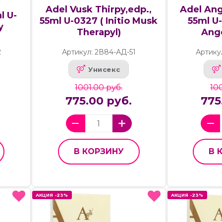
Adel Vusk Thirpy,edp.,
Adel Ang
l U-
55ml U-0327 ( Initio Musk
55ml U-
y
Therapyl)
Ange
2
Артикул: 2В84-АД-51
Артику
Унисекс
1001.00 руб.
100
775.00 руб.
775
В КОРЗИНУ
В 
АКЦИЯ -23%
АКЦИЯ -23%
АКЦИЯ -23%
АКЦИЯ -23%