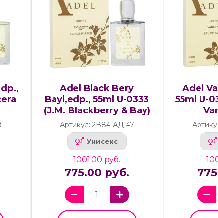
dp.,
Adel Black Bery
Adel Va
cera
Bayl,edp., 55ml U-0333
55ml U-0
(J.M. Blackberry & Bay)
Van
8
Артикул: 2В84-АД-47
Артику
Унисекс
1001.00 руб.
100
775.00 руб.
775