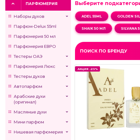
Выберите подкатегор
ПАРФЮМЕРИЯ
Наборы духов
ADEL 55ML
GOLDEN SIL
Парфюм-Delux 55ml
SHAIK 50 МЛ
SILVANA 
Парфюмерия 50 мл
Парфюмерия ЕВРО
ПОИСК ПО БРЕНДУ
Тестеры ОАЭ
Парфюмерия Люкс
АКЦИЯ -23%
АКЦИЯ -23%
Тестеры духов
Автопарфюм
Арабские духи
(оригинал)
Масляные духи
Мини парфюм
Нишевая парфюмерия