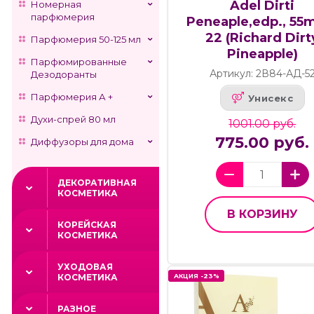
Adel Dirti
Номерная
парфюмерия
Peneaple,edp., 55m
22 (Richard Dirt
Парфюмерия 50-125 мл
Pineapple)
Парфюмированные
Артикул: 2В84-АД-5
Дезодоранты
Парфюмерия А +
Унисекс
Духи-спрей 80 мл
1001.00 руб.
775.00 руб.
Диффузоры для дома
ДЕКОРАТИВНАЯ
КОСМЕТИКА
В КОРЗИНУ
КОРЕЙСКАЯ
КОСМЕТИКА
УХОДОВАЯ
АКЦИЯ -23%
АКЦИЯ -23%
КОСМЕТИКА
РАЗНОЕ