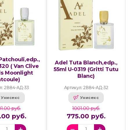
 Patchouli,edp.,
Adel Tuta Blanch,edp.,
20 ( Van Clive
55ml U-0319 (Gritti Tutu
ls Moonlight
Blanc)
tcoule)
л: 2В84-АД-33
Артикул: 2В84-АД-32
Унисекс
Унисекс
1.00 руб.
1001.00 руб.
.00 руб.
775.00 руб.