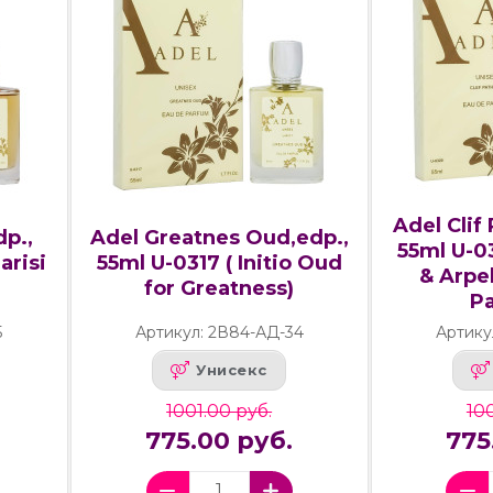
Adel Clif
p.,
Adel Greatnes Oud,edp.,
55ml U-03
arisi
55ml U-0317 ( Initio Oud
& Arpe
for Greatness)
Pa
5
Артикул: 2В84-АД-34
Артику
Унисекс
1001.00 руб.
100
775.00 руб.
775