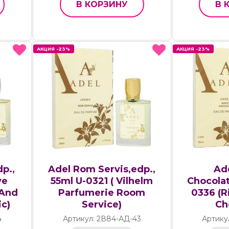
В КОРЗИНУ
В 
АКЦИЯ -23%
АКЦИЯ -23%
АКЦИЯ -23%
АКЦИЯ -23%
p.,
Adel Rom Servis,edp.,
Ad
ve
55ml U-0321 ( Vilhelm
Chocolat
 And
Parfumerie Room
0336 (R
ic)
Service)
Ch
4
Артикул: 2В84-АД-43
Артику