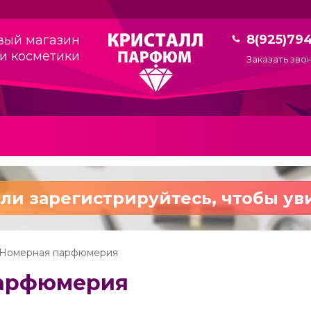
8(925)79
вый магазин
и косметики
Заказать зво
ли зарегистрируйтесь,
чтобы ув
Номерная парфюмерия
арфюмерия