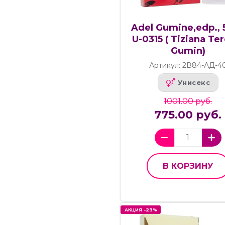
Adel Gumine,edp., 
U-0315 ( Tiziana Te
Gumin)
Артикул: 2В84-АД-4
Унисекс
1001.00 руб.
775.00 руб.
В КОРЗИНУ
АКЦИЯ -23%
АКЦИЯ -23%