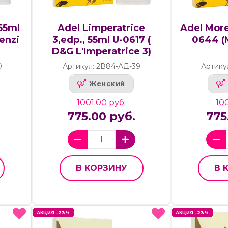
55ml
Adel Limperatrice
Adel More
renzi
3,edp., 55ml U-0617 (
0644 (
D&G L'Imperatrice 3)
0
Артикул: 2В84-АД-39
Артику
Женский
1001.00 руб.
100
775.00 руб.
775
В КОРЗИНУ
В 
АКЦИЯ -23%
АКЦИЯ -23%
АКЦИЯ -23%
АКЦИЯ -23%