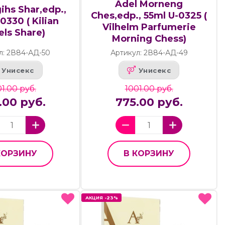
Adel Morneng
ihs Shar,edp.,
Ches,edp., 55ml U-0325 (
0330 ( Kilian
Vilhelm Parfumerie
ls Share)
Morning Chess)
л: 2В84-АД-50
Артикул: 2В84-АД-49
Унисекс
Унисекс
1.00 руб.
1001.00 руб.
.00 руб.
775.00 руб.
КОРЗИНУ
В КОРЗИНУ
АКЦИЯ -23%
АКЦИЯ -23%