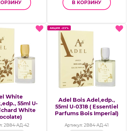
КОРЗИНУ
В КОРЗИНУ
АКЦИЯ -23%
АКЦИЯ -23%
el White
Adel Bois Adel,edp.,
,edp., 55ml U-
55ml U-0318 ( Essentiel
ichard White
Parfums Bois Imperial)
ocolate)
л: 2В84-АД-42
Артикул: 2В84-АД-41