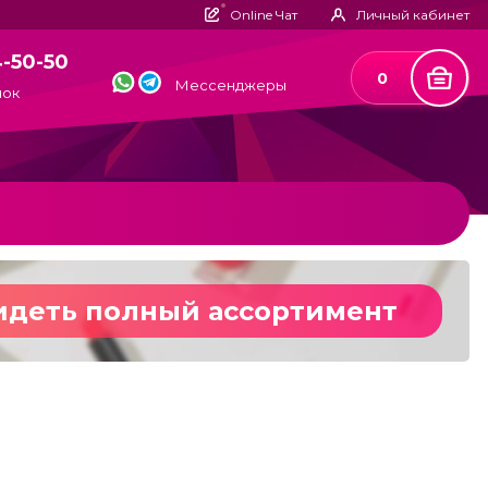
Online Чат
Личный кабинет
4-50-50
0
Мессенджеры
нок
идеть полный ассортимент