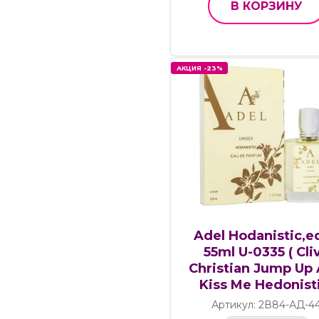
В КОРЗИНУ
АКЦИЯ -23%
АКЦИЯ -23%
Adel Hodanistic,ed
55ml U-0335 ( Cli
Christian Jump Up
Kiss Me Hedonist
Артикул: 2В84-АД-4