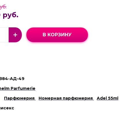
уб.
 руб.
В КОРЗИНУ
В84-АД-49
lhelm Parfumerie
Парфюмерия
Номерная парфюмерия
Adel 55ml
нисекс