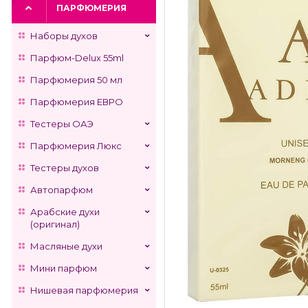
ПАРФЮМЕРИЯ
Наборы духов
Парфюм-Delux 55ml
Парфюмерия 50 мл
Парфюмерия ЕВРО
Тестеры ОАЭ
Парфюмерия Люкс
Тестеры духов
Автопарфюм
Арабские духи
(оригинал)
Масляные духи
Мини парфюм
Нишевая парфюмерия