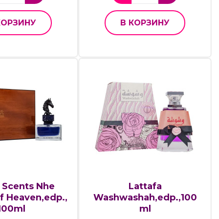
КОРЗИНУ
В КОРЗИНУ
 Scents Nhe
Lattafa
f Heaven,edp.,
Washwashah,edp.,100
100ml
ml