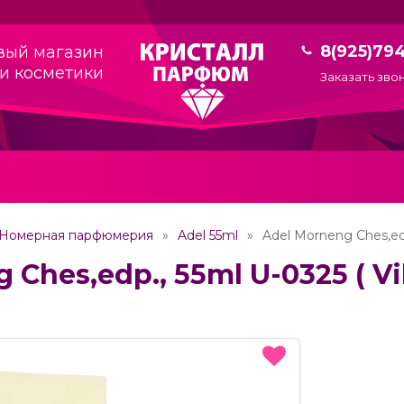
8(925)79
вый магазин
и косметики
Заказать зво
Номерная парфюмерия
Adel 55ml
Adel Morneng Ches,edp
 Ches,edp., 55ml U-0325 ( V