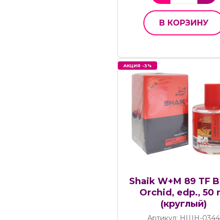
В КОРЗИНУ
АКЦИЯ -3%
Shaik W+M 89 TF B
Orchid, edp., 50 
(круглый)
Артикул: НШН-034