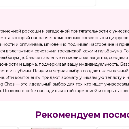
тонченной роскоши и загадочной притягательности с унисек
гамота, который наполняет композицию свежестью и цитрусов
нности и оптимизма, мгновенно поднимая настроение и при
тся в элегантном сочетании тосканской кожи и гальбанума. 
 гальбанум добавляет зелёные и смолистые акценты, создава
адочности и шарма, подчеркивая вашу индивидуальность. Ба
кости и глубины. Пачули и черная амбра создают насыщенны
е. Эти компоненты придают аромату уникальную теплоту и ч
ng Ches — это идеальный выбор для тех, кто ищет универсал
н. Позвольте себе насладиться этой гармонией и открыть но
Рекомендуем посм