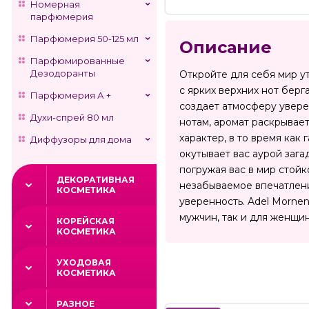
Номерная
парфюмерия
Парфюмерия 50-125 мл
Описание
Парфюмированные
Дезодоранты
Откройте для себя мир у
с ярких верхних нот бер
Парфюмерия А +
создает атмосферу увере
Духи-спрей 80 мл
нотам, аромат раскрывае
характер, в то время как
Диффузоры для дома
окутывает вас аурой заг
погружая вас в мир стой
ДЕКОРАТИВНАЯ
незабываемое впечатлени
КОСМЕТИКА
уверенность. Adel Morne
мужчин, так и для женщи
КОРЕЙСКАЯ
КОСМЕТИКА
УХОДОВАЯ
КОСМЕТИКА
РАЗНОЕ