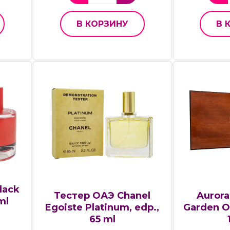
В КОРЗИНУ
В 
lack
Тестер ОАЭ Chanel
Aurora
ml
Egoiste Platinum, edp.,
Garden O
65 ml
4