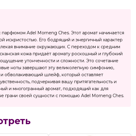
с парфюмом Adel Morneng Ches. Этот аромат начинается
ой искристостью. Его бодрящий и энергичный характер
влекая внимание окружающих. С переходом к средним
Тосканская кожа придаёт аромату роскошный и глубокий
я ощущение утонченности и сложности. Это сочетание
зовые ноты завершают эту великолепную симфонию,
й и обволакивающий шлейф, который оставляет
увственность, подчеркивая вашу притягательность и
ьный и многогранный аромат, подходящий как для
вые грани своей сущности с помощью Adel Morneng Ches.
отреть