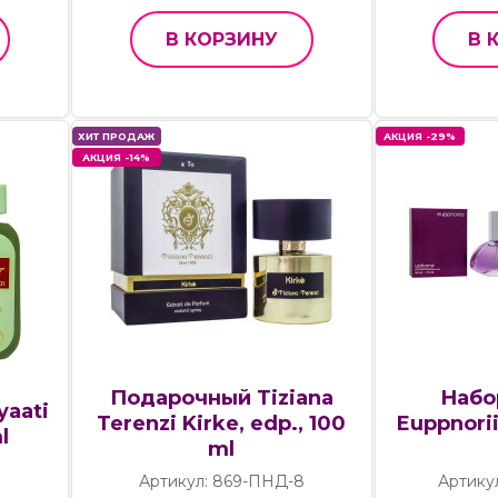
В КОРЗИНУ
В 
ХИТ ПРОДАЖ
АКЦИЯ -29%
АКЦИЯ -14%
Подарочный Tiziana
Набо
yaati
Terenzi Kirke, edp., 100
Euppnorii
l
ml
Артикул: 869-ПНД-8
Артику