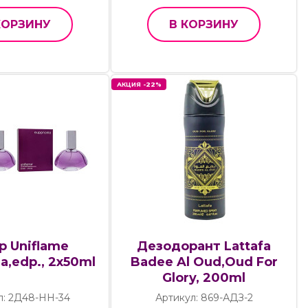
КОРЗИНУ
В КОРЗИНУ
АКЦИЯ -22%
р Uniflame
Дезодорант Lattafa
a,edp., 2х50ml
Badee Al Oud,Oud For
Glory, 200ml
л: 2Д48-НН-34
Артикул: 869-АДЗ-2