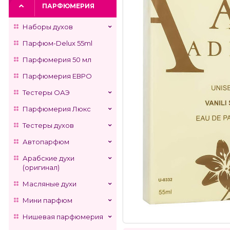
ПАРФЮМЕРИЯ
Наборы духов
Парфюм-Delux 55ml
Парфюмерия 50 мл
Парфюмерия ЕВРО
Тестеры ОАЭ
Парфюмерия Люкс
Тестеры духов
Автопарфюм
Арабские духи
(оригинал)
Масляные духи
Мини парфюм
Нишевая парфюмерия