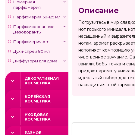
Номерная
парфюмерия
Описание
Парфюмерия 50-125 мл
Погрузитесь в мир сладко
Парфюмированные
нот горького миндаля, к
Дезодоранты
насыщенный и выразитель
Парфюмерия А +
нотам, аромат раскрывае
наполняет композицию ую
Духи-спрей 80 мл
чувственное звучание. Ба
Диффузоры для дома
ванили, бобы тонка и са
придают аромату уникальн
идеальный выбор для тех
ДЕКОРАТИВНАЯ
КОСМЕТИКА
насладиться этой гармони
КОРЕЙСКАЯ
КОСМЕТИКА
УХОДОВАЯ
КОСМЕТИКА
РАЗНОЕ