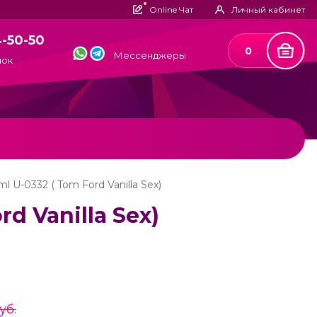
Online Чат
Личный кабинет
4-50-50
0
Мессенджеры
нок
5ml U-0332 ( Tom Ford Vanilla Sex)
rd Vanilla Sex)
уб.