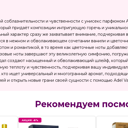
й соблазнительности и чувственности с унисекс парфюмом Ade
оторый придаёт композиции интригующую горечь и уникальнос
ный характер сразу же захватывает внимание, подчеркивая 
тся в нежном и обволакивающем сочетании ванили и цветочных
том и романтикой, в то время как цветочные ноты добавляют 
зовые ноты завершают эту великолепную симфонию, погружая 
ндал создают насыщенный и обволакивающий шлейф, который
ую теплоту и чувственность, подчеркивая вашу индивидуально
, кто ищет универсальный и многогранный аромат, подходящи
ей и открыть новые грани своей сущности с помощью Adel Vani
Рекомендуем посм
АКЦИЯ -8%