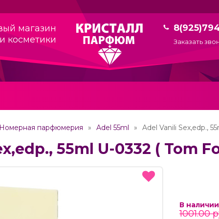
8(925)79
вый магазин
и косметики
Заказать зво
Номерная парфюмерия
Adel 55ml
Adel Vanili Sex,edp., 5
ex,edp., 55ml U-0332 ( Tom Fo
В наличии
1001.00 р