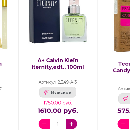
А+ Calvin Klein
a
Тес
Iternity,edt., 100ml
Candy
Артикул: 2Д49-А-3
40
Артик
Мужской
1750.00 руб.
1610.00 руб.
575