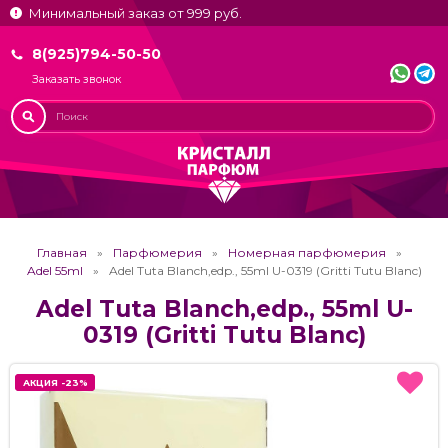
Минимальный заказ от 999 руб.
8(925)794-50-50
Заказать звонок
Главная
Парфюмерия
Номерная парфюмерия
Adel 55ml
Adel Tuta Blanch,edp., 55ml U-0319 (Gritti Tutu Blanc)
Adel Tuta Blanch,edp., 55ml U-
0319 (Gritti Tutu Blanc)
АКЦИЯ -23%
АКЦИЯ -23%