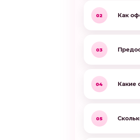
Как оф
02
Предос
03
Какие 
04
Скольк
05