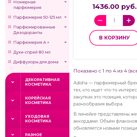
Номерная
1436.00 руб.
парфюмерия
Парфюмерия 50-125 мл
Парфюмированные
Дезодоранты
В КОРЗИНУ
Парфюмерия А +
Духи-спрей 80 мл
Диффузоры для дома
Показано с 1 по 4 из 4 (вс
ДЕКОРАТИВНАЯ
Adisha — парфюмерный бре
КОСМЕТИКА
тех, кто ищет что-то интер
закупках это позиция, кот
КОРЕЙСКАЯ
КОСМЕТИКА
разнообразия выбора.
В линейке представлены же
УХОДОВАЯ
аккордами. Объём флаконов
КОСМЕТИКА
обновляется новыми позици
РАЗНОЕ