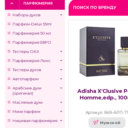
ПАРФЮМЕРИЯ
ПОИСК ПО БРЕНДУ
Наборы духов
Парфюм-Delux 55ml
Парфюмерия 50 мл
Парфюмерия ЕВРО
Тестеры ОАЭ
Парфюмерия Люкс
Тестеры духов
Автопарфюм
Арабские духи
Adisha X'Clusive 
(оригинал)
Homme,edp., 100
Масляные духи
Мини парфюм
Артикул: 869-АРП-7
Нишевая парфюмерия
Мужской