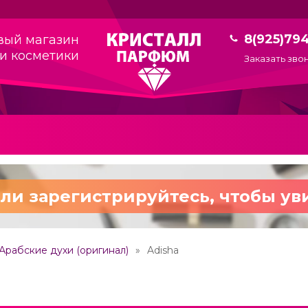
8(925)79
вый магазин
и косметики
Заказать зво
ли зарегистрируйтесь,
чтобы ув
Арабские духи (оригинал)
Adisha