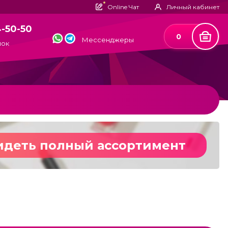
Online Чат
Личный кабинет
4-50-50
0
Мессенджеры
нок
идеть полный ассортимент