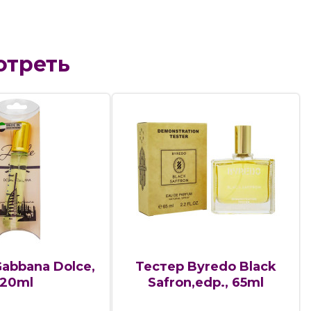
отреть
Gabbana Dolce,
Тестер Byredo Black
20ml
Safron,edp., 65ml