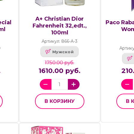
А+ Christian Dior
cial
Paco Raba
Fahrenheit 32,edt.,
ml
Wom
100ml
Артикул: 866-А-3
0
Артику
Мужской
1750.00 руб.
.
1610.00 руб.
210
В КОРЗИНУ
В 