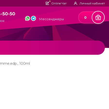
Online Чат
Личный кабинет
4-50-50
0
Мессенджеры
нок
Homme.edp., 100ml