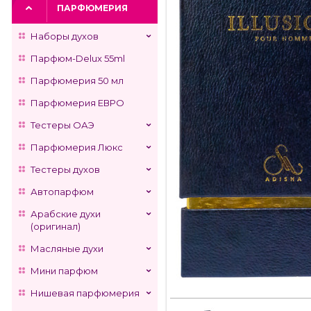
ПАРФЮМЕРИЯ
Наборы духов
Парфюм-Delux 55ml
Парфюмерия 50 мл
Парфюмерия ЕВРО
Тестеры ОАЭ
Парфюмерия Люкс
Тестеры духов
Автопарфюм
Арабские духи
(оригинал)
Масляные духи
Мини парфюм
Нишевая парфюмерия