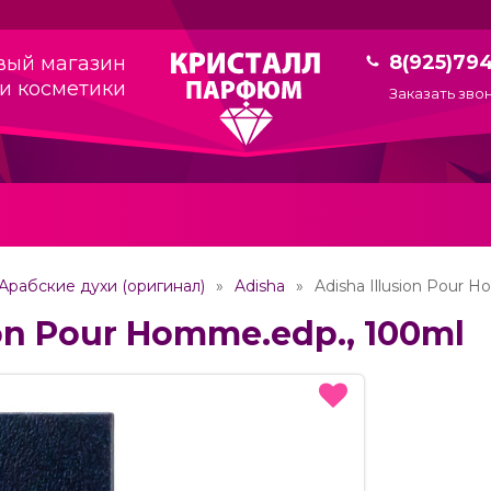
8(925)79
вый магазин
и косметики
Заказать зво
Арабские духи (оригинал)
Adisha
Adisha Illusion Pour 
ion Pour Homme.edp., 100ml