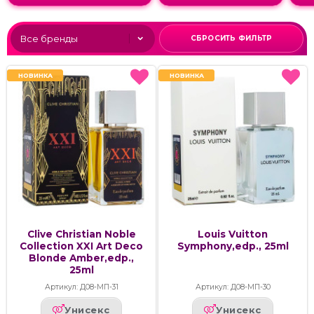
СБРОСИТЬ ФИЛЬТР
НОВИНКА
НОВИНКА
НОВИНКА
НОВИНКА
Clive Christian Noble
Louis Vuitton
Collection XXI Art Deco
Symphony,edp., 25ml
Blonde Amber,edp.,
25ml
Артикул: Д08-МП-31
Артикул: Д08-МП-30
Унисекс
Унисекс