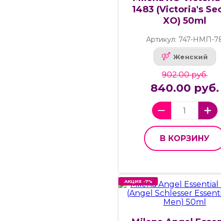
1483 (Victoria's Se
XO) 50ml
Артикул: 747-НМП-7
Женский
902.00 руб.
840.00 руб.
В КОРЗИНУ
АКЦИЯ -7%
АКЦИЯ -7%