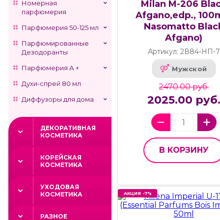
Milan M-206 Bla
Номерная
парфюмерия
Afgano,edp., 100m
Nasomatto Blac
Парфюмерия 50-125 мл
Afgano)
Парфюмированные
Артикул: 2В84-НП-7
Дезодоранты
Парфюмерия А +
Мужской
Духи-спрей 80 мл
2470.00 руб.
2025.00 руб
Диффузоры для дома
ДЕКОРАТИВНАЯ
КОСМЕТИКА
В КОРЗИНУ
КОРЕЙСКАЯ
КОСМЕТИКА
УХОДОВАЯ
АКЦИЯ -7%
АКЦИЯ -7%
КОСМЕТИКА
РАЗНОЕ