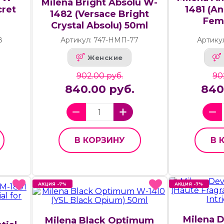
Milena Bright Absolu W-
cret
1481 (An
1482 (Versace Bright
Fem
Crystal Absolu) 50ml
8
Артикул: 747-НМП-77
Артику
Женские
902.00 руб.
90
840.00 руб.
840
В КОРЗИНУ
В 
АКЦИЯ -7%
АКЦИЯ -7%
АКЦИЯ -7%
АКЦИЯ -7%
Milena D
Milena Black Optimum