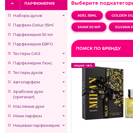
Выберите подкатегор
ПАРФЮМЕРИЯ
Наборы духов
ADEL 55ML
GOLDEN SIL
Парфюм-Delux 55ml
SHAIK 50 МЛ
SILVANA 
Парфюмерия 50 мл
Парфюмерия ЕВРО
ПОИСК ПО БРЕНДУ
Тестеры ОАЭ
Парфюмерия Люкс
АКЦИЯ -18%
АКЦИЯ -18%
Тестеры духов
Автопарфюм
Арабские духи
(оригинал)
Масляные духи
Мини парфюм
Нишевая парфюмерия