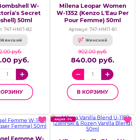
Bombshell W-
Milena Leopar Women
ctoria's Secret
W-1352 (Kenzo L'Eau Per
hell) 50ml
Pour Femme) 50ml
л: 747-НМП-82
Артикул: 747-НМП-81
Женский
Женский
2.00 руб.
902.00 руб.
.00 руб.
840.00 руб.
КОРЗИНУ
В КОРЗИНУ
АКЦИЯ -7%
АКЦИЯ -7%
ngel Femme W-