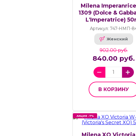
Milena Imperanric
1309 (Dolce & Gabb
L'Imperatrice) 50
Артикул: 747-НМП-8
Женский
902.00 руб.
840.00 руб.
В КОРЗИНУ
АКЦИЯ -7%
АКЦИЯ -7%
Milena XO Victori