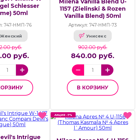
Milena Vanilla Blend U-
gel Schlesser
1157 (Zielinski & Rozen
me) 50ml
Vanilla Blend) 50ml
л: 747-НМП-76
Артикул: 747-НМП-73
Женский
Унисекс
2.00 руб.
902.00 руб.
.00 руб.
840.00 руб.
КОРЗИНУ
В КОРЗИНУ
АКЦИЯ -7%
АКЦИЯ -7%
evil's Intrigue