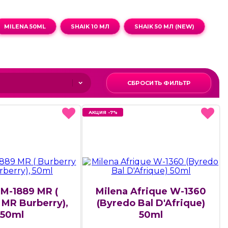
MILENA 50ML
SHAIK 10 МЛ
SHAIK 50 МЛ (NEW)
СБРОСИТЬ ФИЛЬТР
АКЦИЯ -7%
АКЦИЯ -7%
 M-1889 MR (
Milena Afrique W-1360
 MR Burberry),
(Byredo Bal D'Afrique)
50ml
50ml