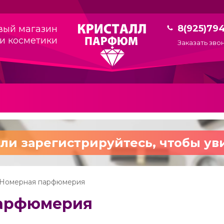
8(925)79
вый магазин
и косметики
Заказать зво
ли зарегистрируйтесь,
чтобы ув
Номерная парфюмерия
арфюмерия