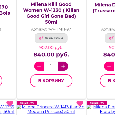
Milena Killi Good
Milena 
1170
Women W-1330 ( Kilian
(Trussar
Bois
Good Girl Gone Bad)
50ml
8
Артикул: 747-НМП-97
Артику
Женский
902.00 руб.
90
840.00 руб.
840
В КОРЗИНУ
В 
АКЦИЯ -7%
АКЦИЯ -7%
АКЦИЯ -7%
АКЦИЯ -7%