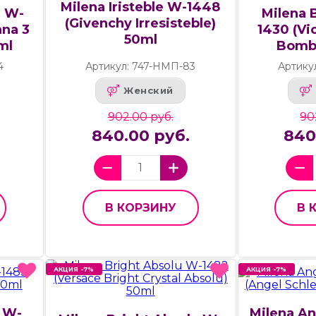
Milena Iristeble W-1448
e W-
Milena 
(Givenchy Irresisteble)
ana 3
1430 (Vi
50ml
ml
Bombs
4
Артикул: 747-НМП-83
Артику
Женский
902.00 руб.
90
840.00 руб.
840
В КОРЗИНУ
В 
АКЦИЯ -7%
АКЦИЯ -7%
АКЦИЯ -7%
АКЦИЯ -7%
a W-
Milena A