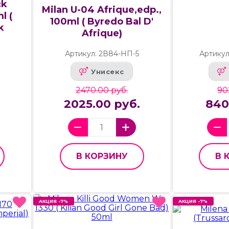
ck
Milan U-04 Afrique,edp.,
l (
100ml ( Byredo Bal D'
k
Afrique)
Артикул: 2В84-НП-5
Артикул
Унисекс
2470.00 руб.
90
.
2025.00 руб.
840
В КОРЗИНУ
В 
АКЦИЯ -7%
АКЦИЯ -7%
АКЦИЯ -7%
АКЦИЯ -7%