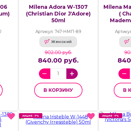
306
Milena Adora W-1307
Milena M
fum)
(Christian Dior J'Adore)
( Ch
50ml
Mademo
0
Артикул: 747-НМП-89
Артику
Женский
902.00 руб.
90
840.00 руб.
840
В КОРЗИНУ
В 
АКЦИЯ -7%
АКЦИЯ -7%
АКЦИЯ -7%
АКЦИЯ -7%