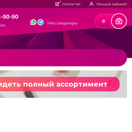
Online Чат
Личный кабинет
4-50-50
0
Мессенджеры
нок
идеть полный ассортимент