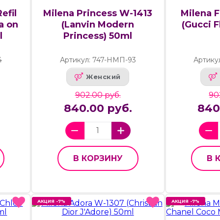
efil
Milena Princess W-1413
Milena F
a on
(Lanvin Modern
(Gucci F
l
Princess) 50ml
4
Артикул: 747-НМП-93
Артику
Женский
902.00 руб.
90
840.00 руб.
840
В КОРЗИНУ
В 
АКЦИЯ -7%
АКЦИЯ -7%
АКЦИЯ -7%
АКЦИЯ -7%