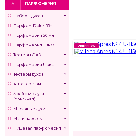
ПАРФЮМЕРИЯ
Наборы духов
Парфюм-Delux 55ml
Парфюмерия 50 мл
Парфюмерия ЕВРО
АКЦИЯ -7%
АКЦИЯ -7%
Тестеры ОАЭ
Парфюмерия Люкс
Тестеры духов
Автопарфюм
Арабские духи
(оригинал)
Масляные духи
Мини парфюм
Нишевая парфюмерия