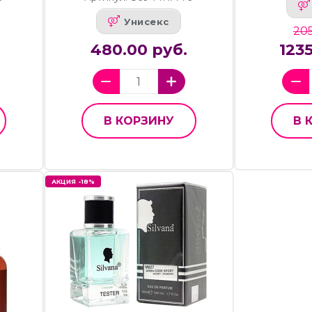
Унисекс
205
480.00 руб.
123
В КОРЗИНУ
В 
АКЦИЯ -18%