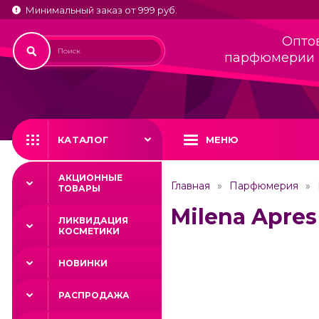
Минимальный заказ от 999 руб.
Опто
парфюмерии 
КАТАЛОГ
МЕНЮ
АКЦИОННЫЕ
Главная
Парфюмерия
ТОВАРЫ
Milena Apres
ЛИКВИДАЦИЯ
КОСМЕТИКИ
НОВИНКИ
РАСПРОДАЖА