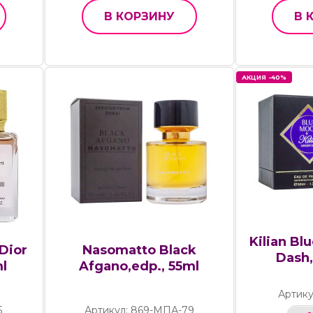
В КОРЗИНУ
В 
АКЦИЯ -40%
Kilian Bl
 Dior
Nasomatto Black
Dash,
ml
Afgano,edp., 55ml
Артику
5
Артикул: 869-МПА-79