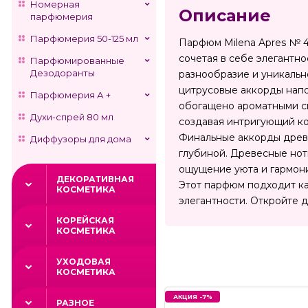
Номерная
Описание
парфюмерия
Парфюмерия 50-125 мл
Парфюм Milena Apres № 4 
сочетая в себе элегантно
Парфюмированные
Дезодоранты
разнообразие и уникально
цитрусовые аккорды напо
Парфюмерия А +
обогащено ароматными сп
Духи-спрей 80 мл
создавая интригующий ко
Финальные аккорды древе
Диффузоры для дома
глубиной. Древесные нот
ощущение уюта и гармонии
ДЕКОРАТИВНАЯ
Этот парфюм подходит ка
КОСМЕТИКА
элегантности. Откройте д
КОРЕЙСКАЯ
КОСМЕТИКА
УХОДОВАЯ
КОСМЕТИКА
АКЦИЯ -7%
РАЗНОЕ