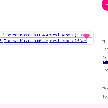
Арт
Бре
Кат
Mi
Нот
Аро
Гру