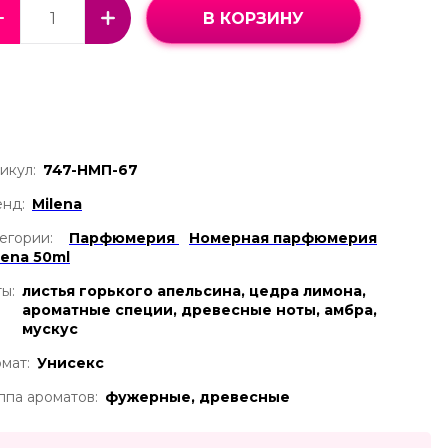
В КОРЗИНУ
икул:
747-НМП-67
нд:
Milena
егории:
Парфюмерия
Номерная парфюмерия
lena 50ml
ы:
листья горького апельсина, цедра лимона,
ароматные специи, древесные ноты, амбра,
мускус
мат:
Унисекс
ппа ароматов:
фужерные, древесные