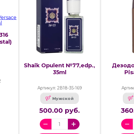
316
stal)
Shaik Opulent №77,edp.,
Дезодо
35ml
Pis
2
Артикул: 2В18-35-169
Артик
Мужской
500.00 руб.
360