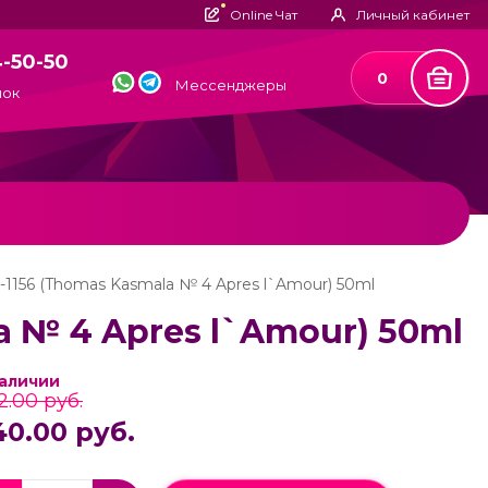
Online Чат
Личный кабинет
4-50-50
0
Мессенджеры
нок
-1156 (Thomas Kasmala № 4 Apres l`Amour) 50ml
a № 4 Apres l`Amour) 50ml
наличии
2.00 руб.
40.00 руб.