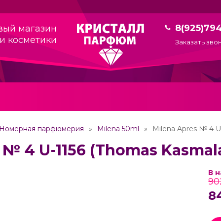
8(925)79
вый магазин
и косметики
Заказать зво
Номерная парфюмерия
Milena 50ml
Milena Apres № 4 U
 № 4 U-1156 (Thomas Kasmal
В 
90
8