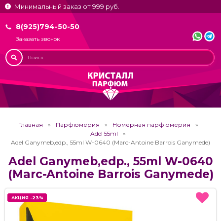
Минимальный заказ от 999 руб.
8(925)794-50-50
Заказать звонок
Главная
Парфюмерия
Номерная парфюмерия
Adel 55ml
Adel Ganymeb,edp., 55ml W-0640 (Marc-Antoine Barrois Ganymede)
Adel Ganymeb,edp., 55ml W-0640
(Marc-Antoine Barrois Ganymede)
АКЦИЯ -23%
АКЦИЯ -23%