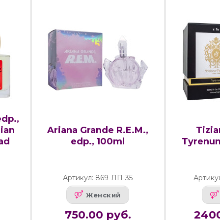
dp.,
Ariana Grande R.E.M.,
Tizia
lian
edp., 100ml
Tyrenum
ad
Артикул: 869-ЛП-35
Артику
Женский
750.00 руб.
2400