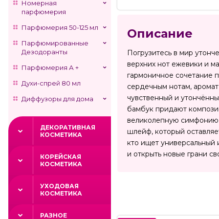
Номерная
парфюмерия
Парфюмерия 50-125 мл
Описание
Парфюмированные
Дезодоранты
Погрузитесь в мир утонче
верхних нот ежевики и м
Парфюмерия А +
гармоничное сочетание п
Духи-спрей 80 мл
сердечным нотам, аромат
чувственный и утончённый
Диффузоры для дома
бамбук придают композиц
великолепную симфонию, 
ДЕКОРАТИВНАЯ
шлейф, который оставляе
КОСМЕТИКА
кто ищет универсальный 
и открыть новые грани св
КОРЕЙСКАЯ
КОСМЕТИКА
УХОДОВАЯ
КОСМЕТИКА
РАЗНОЕ