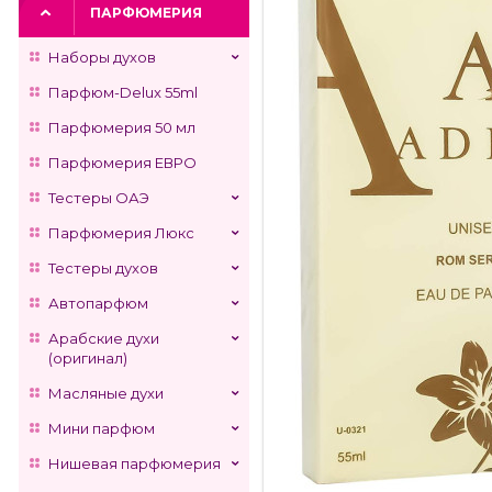
ПАРФЮМЕРИЯ
Наборы духов
Парфюм-Delux 55ml
Парфюмерия 50 мл
Парфюмерия ЕВРО
Тестеры ОАЭ
Парфюмерия Люкс
Тестеры духов
Автопарфюм
Арабские духи
(оригинал)
Масляные духи
Мини парфюм
Нишевая парфюмерия