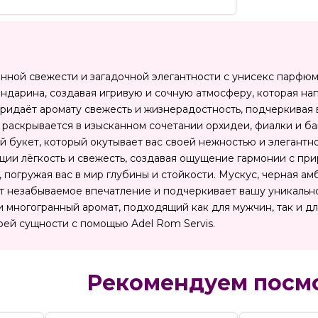
нной свежести и загадочной элегантности с унисекс парфюмо
андарина, создавая игривую и сочную атмосферу, которая на
ридаёт аромату свежесть и жизнерадостность, подчеркивая 
 раскрывается в изысканном сочетании орхидеи, фиалки и ба
 букет, который окутывает вас своей нежностью и элегантно
ии лёгкость и свежесть, создавая ощущение гармонии с пр
погружая вас в мир глубины и стойкости. Мускус, черная 
т незабываемое впечатление и подчеркивает вашу уникальнос
и многогранный аромат, подходящий как для мужчин, так и д
оей сущности с помощью Adel Rom Servis.
Рекомендуем посм