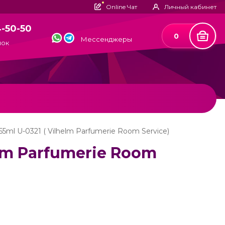
Online Чат
Личный кабинет
4-50-50
0
Мессенджеры
нок
 55ml U-0321 ( Vilhelm Parfumerie Room Service)
helm Parfumerie Room