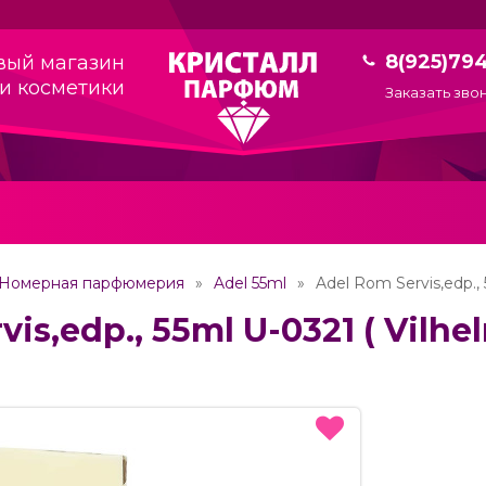
8(925)79
вый магазин
и косметики
Заказать зво
Номерная парфюмерия
Adel 55ml
Adel Rom Servis,edp.,
vis,edp., 55ml U-0321 ( Vil