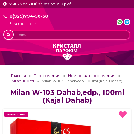
Минимальный заказ от 999 руб.
8(925)794-50-50
Заказать звонок
Главная
Парфюмерия
Номерная парфюмерия
Milan-100ml
Milan W-103 Dahab,edp., 100ml (Kajal Dahab)
Milan W-103 Dahab,edp., 100ml
(Kajal Dahab)
АКЦИЯ -18%
АКЦИЯ -18%