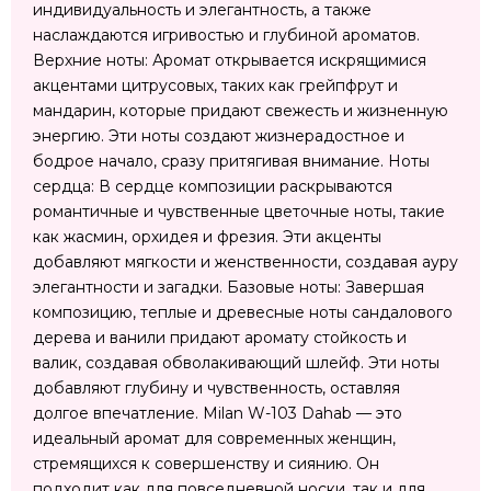
индивидуальность и элегантность, а также
наслаждаются игривостью и глубиной ароматов.
Верхние ноты: Аромат открывается искрящимися
акцентами цитрусовых, таких как грейпфрут и
мандарин, которые придают свежесть и жизненную
энергию. Эти ноты создают жизнерадостное и
бодрое начало, сразу притягивая внимание. Ноты
сердца: В сердце композиции раскрываются
романтичные и чувственные цветочные ноты, такие
как жасмин, орхидея и фрезия. Эти акценты
добавляют мягкости и женственности, создавая ауру
элегантности и загадки. Базовые ноты: Завершая
композицию, теплые и древесные ноты сандалового
дерева и ванили придают аромату стойкость и
валик, создавая обволакивающий шлейф. Эти ноты
добавляют глубину и чувственность, оставляя
долгое впечатление. Milan W-103 Dahab — это
идеальный аромат для современных женщин,
стремящихся к совершенству и сиянию. Он
подходит как для повседневной носки, так и для