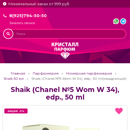
Минимальный заказ от 999 руб.
8(925)794-50-50
Заказать звонок
Главная
Парфюмерия
Номерная парфюмерия
Shaik 50 мл
Shaik (Chanel №5 Wom W 34), edp., 50 ml(квадратный)
Shaik (Chanel №5 Wom W 34),
edp., 50 ml
АКЦИЯ -3%
АКЦИЯ -3%