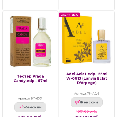
АКЦИЯ -23%
Adel Aciat,edp., 55ml
Тестер Prada
W-0613 (Lanvin Eclat
Candy,edp., 67ml
D'Arpege)
Артикул: 714-АД-8
Артикул: 841-67-31
Женский
Женский
1001.00 руб.
575.00 руб.
775.00 руб.