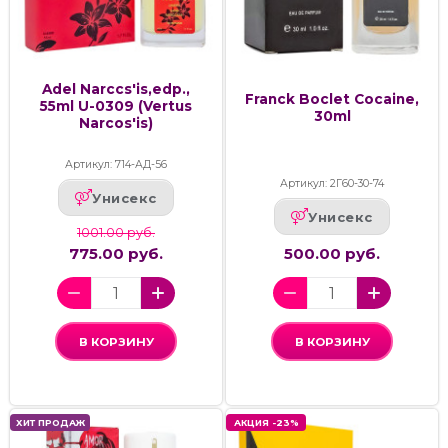
Adel Narccs'is,edp.,
Franck Boclet Cocaine,
55ml U-0309 (Vertus
30ml
Narcos'is)
Артикул: 714-АД-56
Артикул: 2Г60-30-74
Унисекс
Унисекс
1001.00 руб.
775.00 руб.
500.00 руб.
В КОРЗИНУ
В КОРЗИНУ
ХИТ ПРОДАЖ
АКЦИЯ -23%