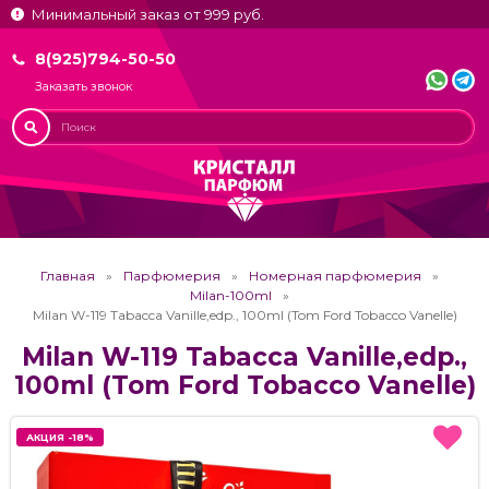
Минимальный заказ от 999 руб.
8(925)794-50-50
Заказать звонок
Главная
Парфюмерия
Номерная парфюмерия
Milan-100ml
Milan W-119 Tabacca Vanille,edp., 100ml (Tom Ford Tobacco Vanelle)
Milan W-119 Tabacca Vanille,edp.,
100ml (Tom Ford Tobacco Vanelle)
АКЦИЯ -18%
АКЦИЯ -18%