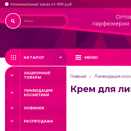
Минимальный заказ от 999 руб.
Опто
парфюмерии 
КАТАЛОГ
МЕНЮ
АКЦИОННЫЕ
Главная
Ликвидация кос
ТОВАРЫ
Крем для лиц
ЛИКВИДАЦИЯ
КОСМЕТИКИ
НОВИНКИ
РАСПРОДАЖА