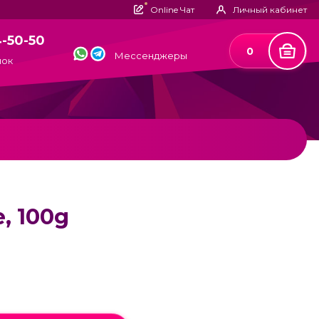
Online Чат
Личный кабинет
4-50-50
0
Мессенджеры
нок
, 100g