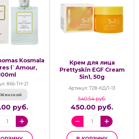
homas Kosmala
Крем для лица
res l`Amour,
Prettyskin EGF Cream
100ml
5in1, 50g
ул: 866-ТН-21
Артикул: 728-КДЛ-13
Женский
540.54 руб.
.00 руб.
450.00 руб.
КОРЗИНУ
В КОРЗИНУ