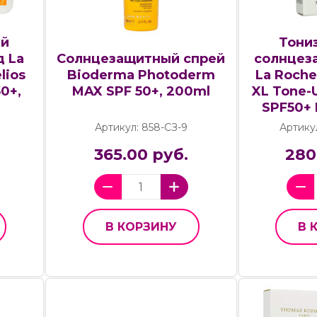
ый
Тони
Cолнцезащитный спрей
 La
солнцез
Bioderma Photoderm
lios
La Roche
MAX SPF 50+, 200ml
50+,
XL Tone-
SPF50+ 
0
Артикул: 858-СЗ-9
Артику
365.00 руб.
280
В КОРЗИНУ
В 