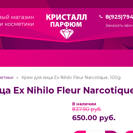
8(925)79
вый магазин
и косметики
Заказать зво
метики
Крем для лица Ex Nihilo Fleur Narcotique, 100g
а Ex Nihilo Fleur Narcotique
В наличии
837.90 руб.
650.00 руб.