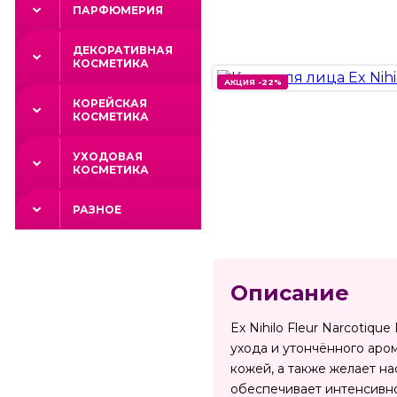
ПАРФЮМЕРИЯ
ДЕКОРАТИВНАЯ
КОСМЕТИКА
АКЦИЯ -22%
АКЦИЯ -22%
КОРЕЙСКАЯ
КОСМЕТИКА
УХОДОВАЯ
КОСМЕТИКА
РАЗНОЕ
Описание
Ex Nihilo Fleur Narcoti
ухода и утончённого аром
кожей, а также желает н
обеспечивает интенсивно