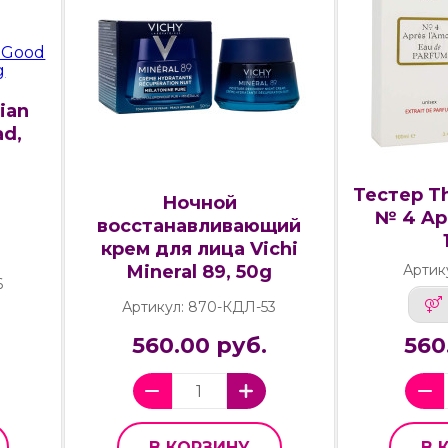
ian
ad,
Тестер T
Ночной
№ 4 Ap
восстанавливающий
крем для лица Vichi
Mineral 89, 50g
Артик
6
Артикул: 870-КДЛ-53
560.00 руб.
560
В КОРЗИНУ
В 