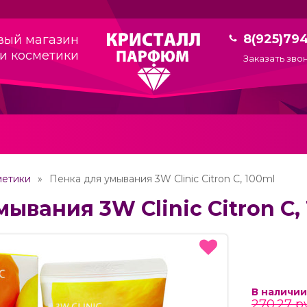
8(925)79
вый магазин
и косметики
Заказать зво
метики
Пенка для умывания 3W Clinic Citron C, 100ml
ывания 3W Clinic Citron C,
В наличии
270.27 р