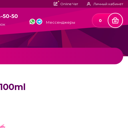
Online Чат
Личный кабинет
4-50-50
0
Мессенджеры
нок
 100ml
уб.