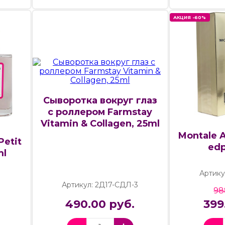
АКЦИЯ -60%
Сыворотка вокруг глаз
с роллером Farmstay
Vitamin & Collagen, 25ml
Montale 
Petit
edp
ml
Артику
Артикул: 2Д17-СДЛ-3
98
490.00 руб.
399