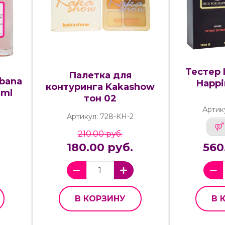
Тестер I
Палетка для
bbana
Happi
контуринга Kakashow
 ml
тон 02
Артик
Артикул: 728-КН-2
210.00 руб.
180.00 руб.
560
В КОРЗИНУ
В 