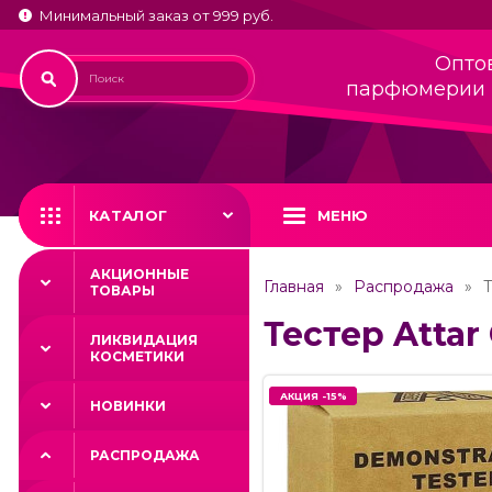
Минимальный заказ от 999 руб.
Опто
парфюмерии 
КАТАЛОГ
МЕНЮ
АКЦИОННЫЕ
Главная
Распродажа
Т
ТОВАРЫ
Тестер Attar 
ЛИКВИДАЦИЯ
КОСМЕТИКИ
АКЦИЯ -15%
АКЦИЯ -15%
НОВИНКИ
РАСПРОДАЖА