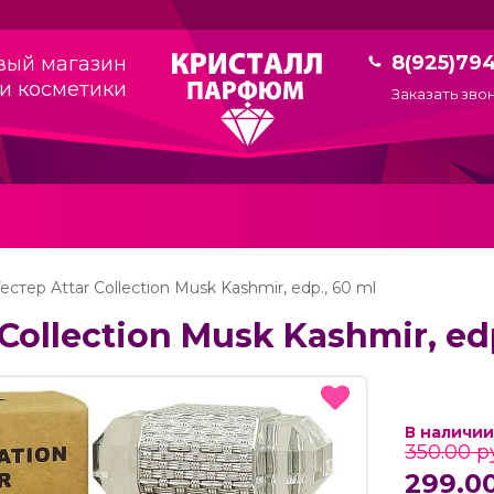
8(925)79
вый магазин
и косметики
Заказать зво
естер Attar Collection Musk Kashmir, edp., 60 ml
Collection Musk Kashmir, edp
В наличии
350.00 р
299.00