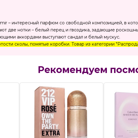
shmir – интересный парфюм со свободной композицией, в кот
ают две нотки – белый перец и гвоздика, задающие роскош
ющими аккордами выступают сандал и белый мускус.
ости сколы, помятые коробки. Товар из категории "Распрода
Рекомендуем посм