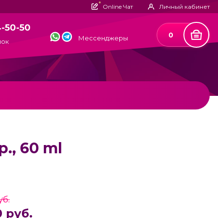
Online Чат
Личный кабинет
4-50-50
0
Мессенджеры
нок
., 60 ml
уб.
 руб.