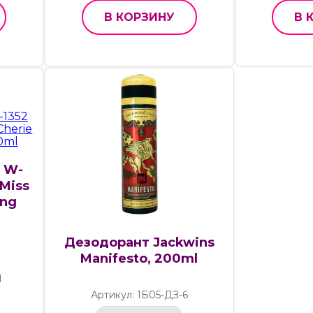
В КОРЗИНУ
В 
y W-
 Miss
ing
Дезодорант Jackwins
Manifesto, 200ml
1
Артикул: 1Б05-ДЗ-6