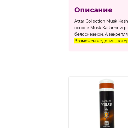
Описание
Attar Collection Musk Ka
основе Musk Kashmir игр
белоснежной. А закрепля
Возможен недолив, потерт