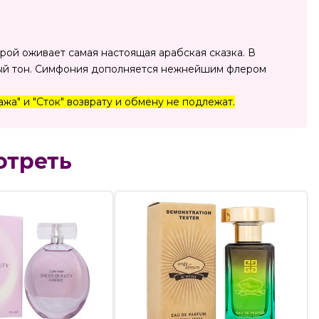
орой оживает самая настоящая арабская сказка. В
ный тон. Симфония дополняется нежнейшим флером
жа" и "Сток" возврату и обмену не подлежат.
отреть