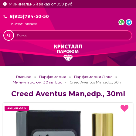
Минимальный заказ от 999 руб.
8(925)794-50-50
Заказать звонок
Главная
Парфюмерия
Парфюмерия Люкс
Мини-парфюм, 30 мл Lux
Creed Aventus Man,edp., 30ml
Creed Aventus Man,edp., 30ml
АКЦИЯ -16%
АКЦИЯ -16%