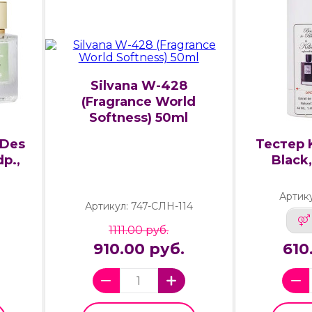
Silvana W-428
(Fragrance World
Softness) 50ml
 Des
Тестер K
p.,
Black
Артик
Артикул: 747-СЛН-114
1111.00 руб.
910.00 руб.
610