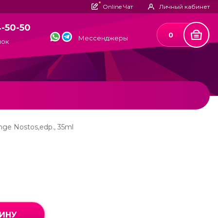
Online Чат
Личный кабинет
4-50-50
0
Мессенджеры
нок
ange Nostos,edp., 35ml
ЗИНУ