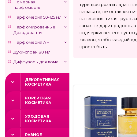
Номерная
турецкая роза и ладан пл
парфюмерия
на закате, не оставляя н
Парфюмерия 50-125 мл
нанесения: тихая грусть 
запах не дарит радость, 
Парфюмированные
Дезодоранты
подчёркивает его пустоту
флакон, чтобы каждый вдо
Парфюмерия А +
просто быть.
Духи-спрей 80 мл
Диффузоры для дома
ДЕКОРАТИВНАЯ
КОСМЕТИКА
КОРЕЙСКАЯ
КОСМЕТИКА
УХОДОВАЯ
КОСМЕТИКА
РАЗНОЕ