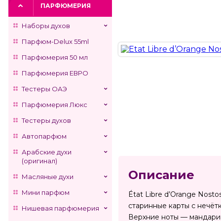
ПАРФЮМЕРИЯ
Наборы духов
Парфюм-Delux 55ml
Парфюмерия 50 мл
Парфюмерия ЕВРО
Тестеры ОАЭ
Парфюмерия Люкс
Тестеры духов
Автопарфюм
Арабские духи
(оригинал)
Описание
Масляные духи
Мини парфюм
État Libre d’Orange Nost
старинные карты с нечёт
Нишевая парфюмерия
Верхние ноты — мандарин