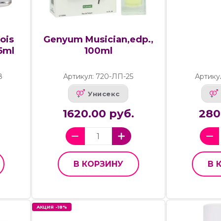
ois
Genyum Musician,edp.,
5ml
100ml
8
Артикул: 720-ЛП-25
Артику
Унисекс
1620.00 руб.
280
В КОРЗИНУ
В 
АКЦИЯ -18%