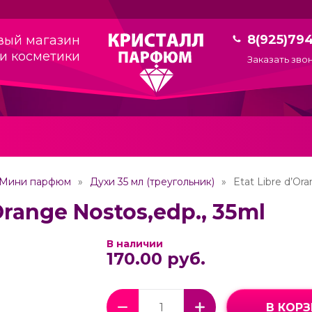
8(925)79
вый магазин
и косметики
Заказать зво
Мини парфюм
Духи 35 мл (треугольник)
Etat Libre d’Or
Orange Nostos,edp., 35ml
В наличии
170.00 руб.
В КОР