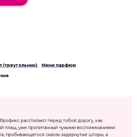
л (треугольник)
Мини парфюм
чные
амброфикс расстилают перед тобой дорогу, как
ный плащ, уже пропитанный чужими воспоминаниями.
а, пробивающегося сквозь задернутые шторы, а