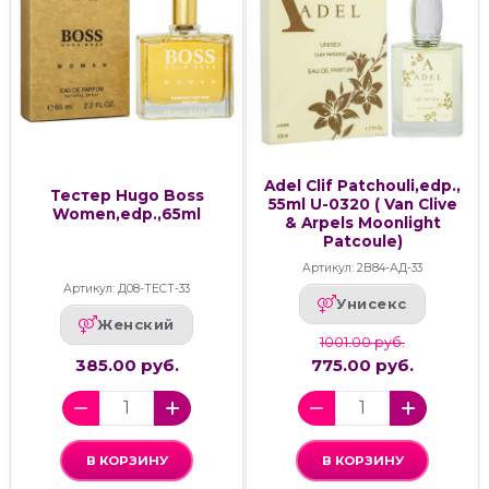
Adel Clif Patchouli,edp.,
Тестер Hugo Boss
55ml U-0320 ( Van Clive
Women,edp.,65ml
& Arpels Moonlight
Patcoule)
Артикул: 2В84-АД-33
Артикул: Д08-ТЕСТ-33
Унисекс
Женский
1001.00 руб.
385.00 руб.
775.00 руб.
В КОРЗИНУ
В КОРЗИНУ