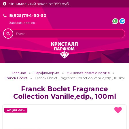
Минимальный заказ от 999 руб.
8(925)794-50-50
Заказать звонок
Главная
Парфюмерия
Нишевая парфюмерия
Franck Boclet
Franck Boclet Fragrance Collection Vanille,edp., 100ml
Franck Boclet Fragrance
Collection Vanille,edp., 100ml
АКЦИЯ -18%
АКЦИЯ -18%