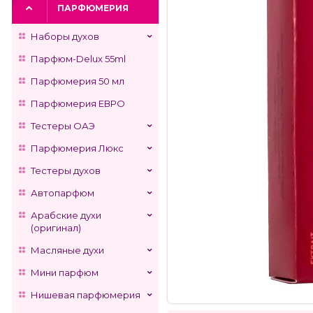
ПАРФЮМЕРИЯ
Наборы духов
Парфюм-Delux 55ml
Парфюмерия 50 мл
Парфюмерия ЕВРО
Тестеры ОАЭ
Парфюмерия Люкс
Тестеры духов
Автопарфюм
Арабские духи
(оригинал)
Масляные духи
Мини парфюм
Нишевая парфюмерия