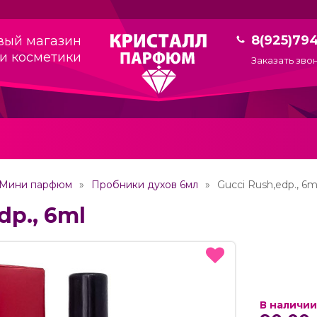
8(925)79
вый магазин
и косметики
Заказать зво
Мини парфюм
Пробники духов 6мл
Gucci Rush,edp., 6m
dp., 6ml
В наличии