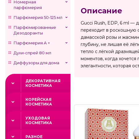
Номерная
парфюмерия
Описание
Парфюмерия 50-125 мл
Gucci Rush, EDP, 6 ml —
Парфюмированные
переходит в роскошную 
Дезодоранты
дамасской розы и жасмин
Парфюмерия А +
глубину, не лишая её лё
тепло с лёгкой дразняще
Духи-спрей 80 мл
моментов, когда хочется 
Диффузоры для дома
элегантности, которая ос
ДЕКОРАТИВНАЯ
КОСМЕТИКА
КОРЕЙСКАЯ
КОСМЕТИКА
УХОДОВАЯ
КОСМЕТИКА
РАЗНОЕ