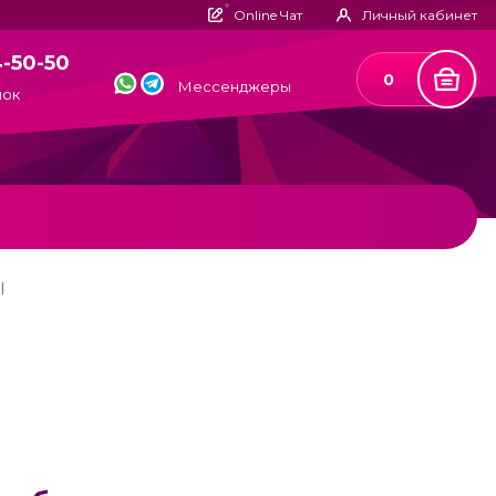
Online Чат
Личный кабинет
4-50-50
0
Мессенджеры
нок
l