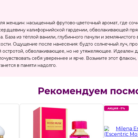
 для женщин: насыщенный фрутово-цветочный аромат, где соч
сердцевину калифорнийской гардении, обволакивающей пря
а. База из тёплой ванили, глубинного пачули и землянистого
гкости. Ощущение после нанесения: будто солнечный луч, п
й остротой, обволакивающее, но не утяжеляющее. Идеален д
почувствовать себя увереннее и ярче. Возьмите этот флакон
танется в памяти надолго.
Рекомендуем посм
АКЦИЯ -7%