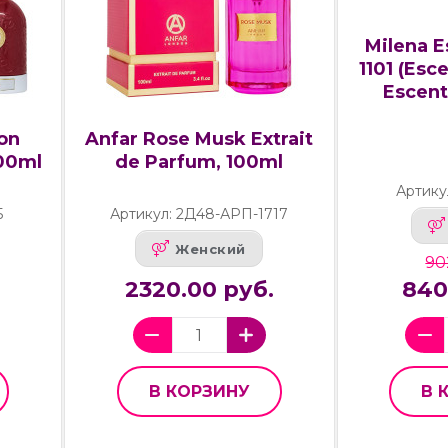
Milena E
1101 (Esc
Escent
ion
Anfar Rose Musk Extrait
100ml
de Parfum, 100ml
Артику
5
Артикул: 2Д48-АРП-1717
Женский
90
.
2320.00 руб.
840
В КОРЗИНУ
В 