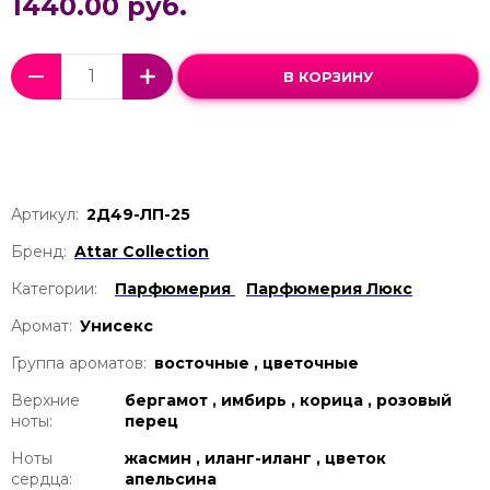
1440.00 руб.
В КОРЗИНУ
Артикул:
2Д49-ЛП-25
Бренд:
Attar Collection
Категории:
Парфюмерия
Парфюмерия Люкс
Аромат:
Унисекс
Группа ароматов:
восточные , цветочные
Верхние
бергамот , имбирь , корица , розовый
ноты:
перец
Ноты
жасмин , иланг-иланг , цветок
сердца:
апельсина