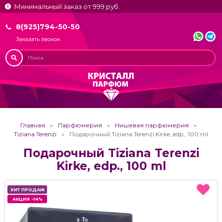
Минимальный заказ от 999 руб.
8(925)794-50-50
Заказать звонок
Главная
Парфюмерия
Нишевая парфюмерия
Tiziana Terenzi
Подарочный Tiziana Terenzi Kirke, edp., 100 ml
Подарочный Tiziana Terenzi
Kirke, edp., 100 ml
ХИТ ПРОДАЖ
ХИТ ПРОДАЖ
АКЦИЯ -14%
АКЦИЯ -14%