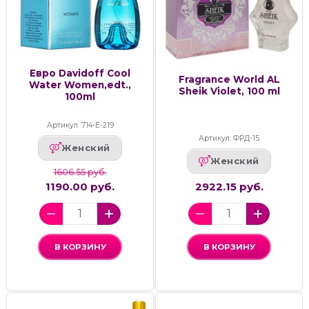
Евро Davidoff Cool
Fragrance World AL
Water Women,edt.,
Sheik Violet, 100 ml
100ml
Артикул: 714-Е-219
Артикул: ФРД-15
Женский
Женский
1606.55 руб.
1190.00 руб.
2922.15 руб.
В КОРЗИНУ
В КОРЗИНУ