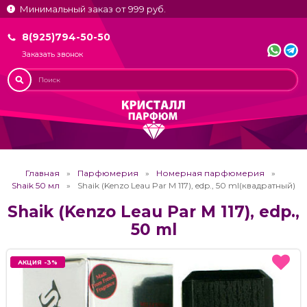
Минимальный заказ от 999 руб.
8(925)794-50-50
Заказать звонок
Главная
Парфюмерия
Номерная парфюмерия
Shaik 50 мл
Shaik (Kenzo Leau Par M 117), edp., 50 ml(квадратный)
Shaik (Kenzo Leau Par M 117), edp.,
50 ml
АКЦИЯ -3%
АКЦИЯ -3%