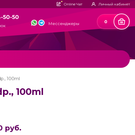
Online Чат
Личный кабинет
4-50-50
0
Мессенджеры
нок
p., 100ml
p., 100ml
0 руб.