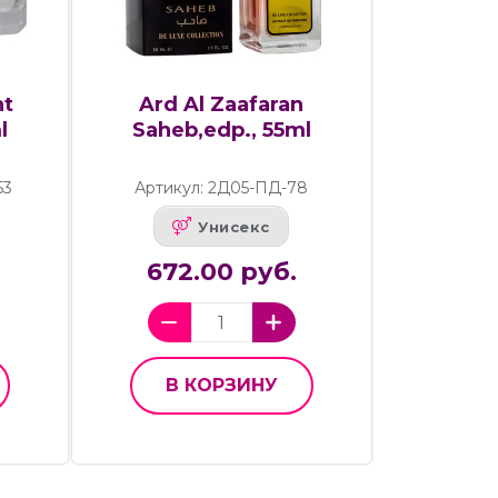
nt
Ard Al Zaafaran
l
Saheb,edp., 55ml
53
Артикул: 2Д05-ПД-78
Унисекс
672.00 руб.
В КОРЗИНУ