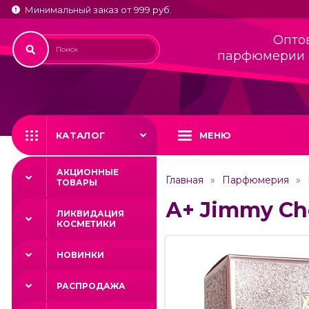
Минимальный заказ от 999 руб.
Опто
парфюмерии 
КАТАЛОГ
МЕНЮ
АКЦИОННЫЕ
Главная
Парфюмерия
ТОВАРЫ
А+ Jimmy Cho
ЛИКВИДАЦИЯ
КОСМЕТИКИ
НОВИНКИ
РАСПРОДАЖА