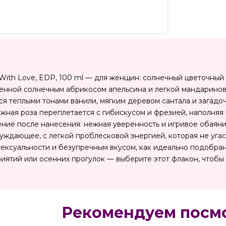
With Love, EDP, 100 ml — для женщин: солнечный цветочный
енной солнечным абрикосом апельсина и легкой мандаринов
ся теплыми тонами ванили, мягким деревом сантала и зага
жная роза переплетается с гибискусом и фрезией, наполняя 
ние после нанесения: нежная уверенность и игривое обаян
уждающее, с легкой проблесковой энергией, которая не угас
сексуальности и безупречным вкусом, как идеально подобра
иятий или осенних прогулок — выберите этот флакон, чтобы о
Рекомендуем посм