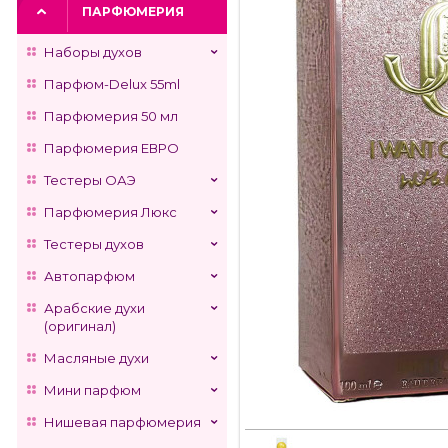
ПАРФЮМЕРИЯ
Наборы духов
Парфюм-Delux 55ml
Парфюмерия 50 мл
Парфюмерия ЕВРО
Тестеры ОАЭ
Парфюмерия Люкс
Тестеры духов
Автопарфюм
Арабские духи
(оригинал)
Масляные духи
Мини парфюм
Нишевая парфюмерия