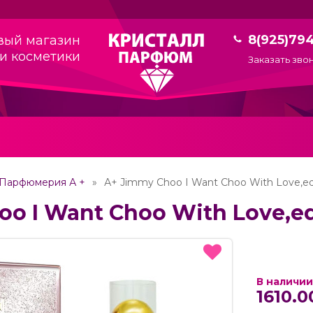
8(925)79
вый магазин
и косметики
Заказать зво
Парфюмерия А +
А+ Jimmy Choo I Want Choo With Love,ed
o I Want Choo With Love,ed
В наличии
1610.0