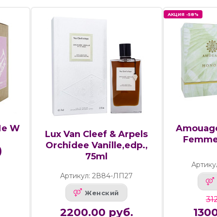
АКЦИЯ -58%
Me W
Amouage
Lux Van Cleef & Arpels
Femme,
Orchidee Vanille,edp.,
)
75ml
Артику
Артикул: 2В84-ЛП27
Женский
31
2200.00 руб.
1300