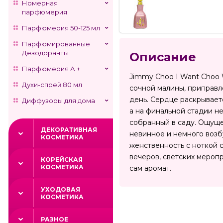
Номерная
парфюмерия
Парфюмерия 50-125 мл
Парфюмированные
Дезодоранты
Описание
Парфюмерия А +
Jimmy Choo I Want Choo 
Духи-спрей 80 мл
сочной малины, приправл
день. Сердце раскрывает
Диффузоры для дома
а на финальной стадии не
собранный в саду. Ощуще
ДЕКОРАТИВНАЯ
невинное и немного возб
КОСМЕТИКА
женственность с ноткой 
вечеров, светских меропр
КОРЕЙСКАЯ
КОСМЕТИКА
сам аромат.
УХОДОВАЯ
КОСМЕТИКА
РАЗНОЕ