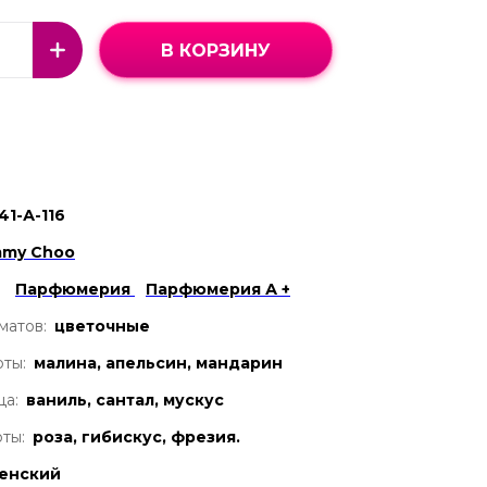
В КОРЗИНУ
41-А-116
mmy Choo
Парфюмерия
Парфюмерия А +
матов:
цветочные
ты:
малина, апельсин, мандарин
ца:
ваниль, сантал, мускус
ты:
роза, гибискус, фрезия.
енский