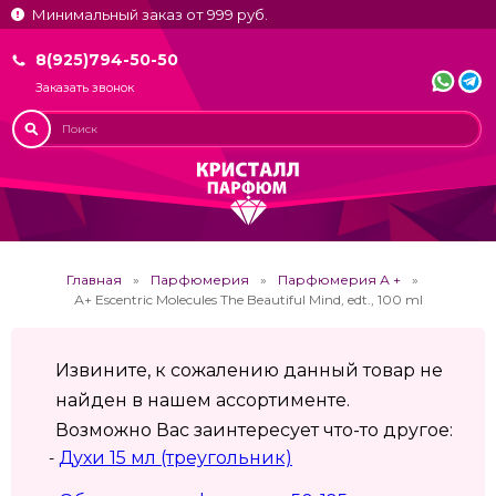
Минимальный заказ от 999 руб.
8(925)794-50-50
Заказать звонок
Главная
Парфюмерия
Парфюмерия А +
А+ Escentric Molecules The Beautiful Mind, edt., 100 ml
Извините, к сожалению данный товар не
найден в нашем ассортименте.
Возможно Вас заинтересует что-то другое:
Духи 15 мл (треугольник)
-