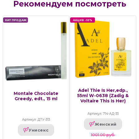
Рекомендуем посмотреть
ХИТ ПРОДАЖ
АКЦИЯ -10%
Adel Thie Is Her,edp.,
Montale Chocolate
55ml W-0638 (Zadig &
Greedy, edt., 15 ml
Voltaire This Is Her)
Артикул: 714-АД-33
Артикул: ДТУ-313
Женский
Унисекс
1001.00 руб.