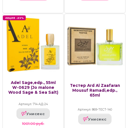
АКЦИЯ -23%
Adel Sage,edp., 55ml
Тестер Ard Al Zaafaran
W-0629 (Jo malone
Mousuf Ramadi,edp.,
Wood Sage & Sea Salt)
65ml
Артикул: 714-АД-24
Артикул: 869-ТЕСТ-140
Унисекс
Унисекс
1001.00 руб.