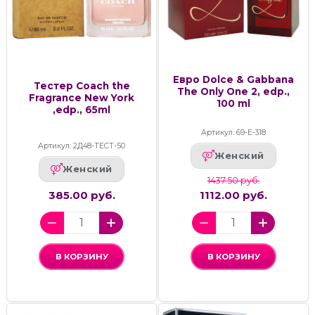
Евро Dolce & Gabbana
Тестер Coach the
The Only One 2, edp.,
Fragrance New York
100 ml
,edp., 65ml
Артикул: 69-Е-318
Артикул: 2Д48-ТЕСТ-50
Женский
Женский
1437.50 руб.
385.00 руб.
1112.00 руб.
В КОРЗИНУ
В КОРЗИНУ