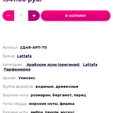
В КОРЗИНУ
Артикул:
2Д48-АРП-70
Бренд:
Lattafa
Категории:
Арабские духи (оригинал)
Lattafa
Парфюмерия
Аромат:
Унисекс
Группа ароматов:
водяные, древесные
Верхние ноты:
розмарин, бергамот, перец
Ноты сердца:
морские ноты, фиалка
Базовые ноты:
амбра, пачули, мускус