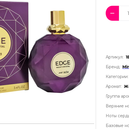
Артикул:
1
Бренд:
Mi
Категории:
Аромат:
Ж
Группа аро
Верхние но
Ноты серд
Базовые но