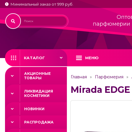
Минимальный заказ от 999 руб.
Опто
парфюмерии 
КАТАЛОГ
МЕНЮ
АКЦИОННЫЕ
Главная
Парфюмерия
ТОВАРЫ
Mirada EDGE 
ЛИКВИДАЦИЯ
КОСМЕТИКИ
НОВИНКИ
РАСПРОДАЖА