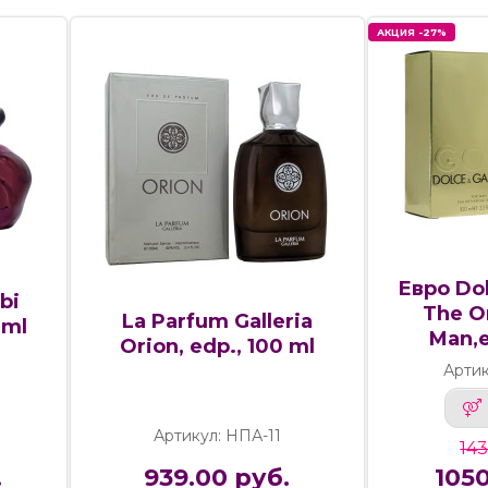
АКЦИЯ -27%
Евро Do
bi
The O
La Parfum Galleria
0ml
Man,e
Orion, edp., 100 ml
Артик
6
Артикул: НПА-11
143
.
939.00 руб.
1050