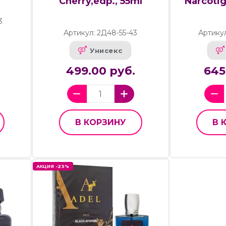
Cherry,edp., 55ml
Narcotig
3
Артикул: 2Д48-55-43
Артику
Унисекс
499.00 руб.
645
В КОРЗИНУ
В 
АКЦИЯ -23%