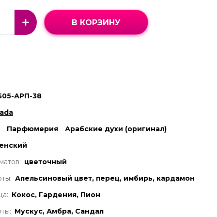
В КОРЗИНУ
Б05-АРП-38
rada
Парфюмерия
Арабские духи (оригинал)
енский
матов:
цветочный
ты:
Апельсиновый цвет, перец, имбирь, кардамон
ца:
Кокос, Гардения, Пион
ты:
Мускус, Амбра, Сандал