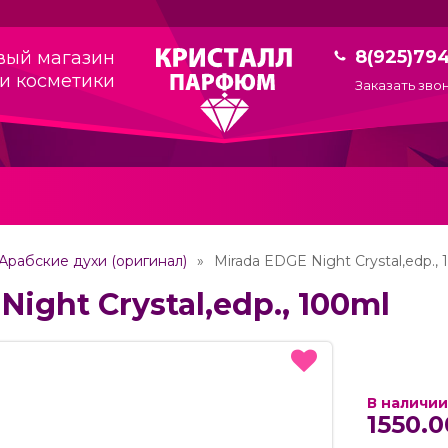
8(925)79
вый магазин
и косметики
Заказать зво
Арабские духи (оригинал)
Mirada EDGE Night Crystal,edp.,
Night Crystal,edp., 100ml
В наличии
1550.0