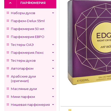
ПАРФЮМЕРИЯ
Наборы духов
Парфюм-Delux 55ml
Парфюмерия 50 мл
Парфюмерия ЕВРО
Тестеры ОАЭ
Парфюмерия Люкс
Тестеры духов
Автопарфюм
Арабские духи
(оригинал)
Масляные духи
Мини парфюм
Нишевая парфюмерия