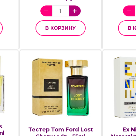
В КОРЗИНУ
В 
k
Тестер Tom Ford Lost
Ex N
ml