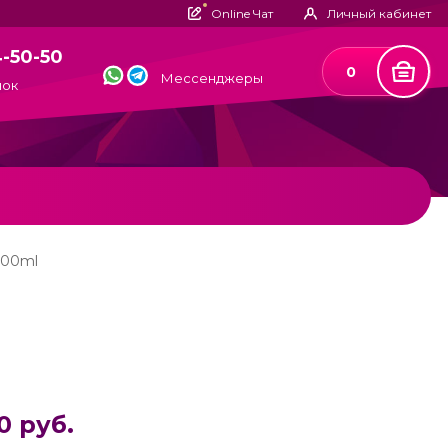
Online Чат
Личный кабинет
4-50-50
0
Мессенджеры
нок
 100ml
0 руб.