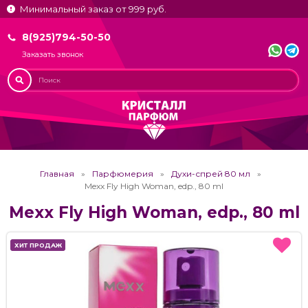
Минимальный заказ от 999 руб.
8(925)794-50-50
Заказать звонок
Главная
Парфюмерия
Духи-спрей 80 мл
Mexx Fly High Woman, edp., 80 ml
Mexx Fly High Woman, edp., 80 ml
ХИТ ПРОДАЖ
ХИТ ПРОДАЖ