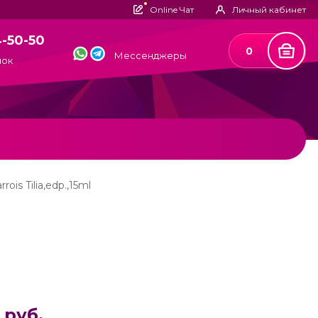
Online Чат
Личный кабинет
4-50-50
0
Мессенджеры
нок
ois Tilia,edp.,15ml
 руб.