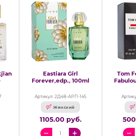
kjian
Eastiara Girl
Tom F
e
Forever,edp., 100ml
Fabulou
7
Артикул: 2Д48-АРП-145
Артику
Женский
1105.00 руб.
500