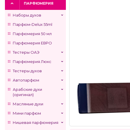
ПАРФЮМЕРИЯ
Наборы духов
Парфюм-Delux 55ml
Парфюмерия 50 мл
Парфюмерия ЕВРО
Тестеры ОАЭ
Парфюмерия Люкс
Тестеры духов
Автопарфюм
Арабские духи
(оригинал)
Масляные духи
Мини парфюм
Нишевая парфюмерия