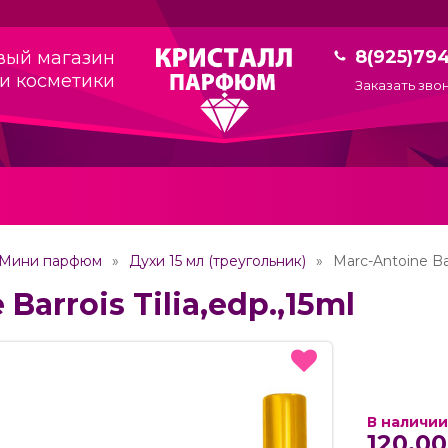
8(925)79
вый магазин
и косметики
Заказать зво
Мини парфюм
Духи 15 мл (треугольник)
Marc-Antoine Barr
Barrois Tilia,edp.,15ml
В наличии
120.00