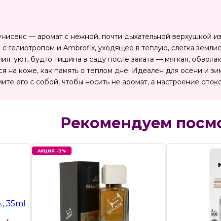
ia, унисекс — аромат с нежной, почти дыхательной верхушкой 
с гелиотропом и Ambrofix, уходящее в тёплую, слегка землис
я: уют, будто тишина в саду после заката — мягкая, обвола
ся на коже, как память о тёплом дне. Идеален для осени и зим
ите его с собой, чтобы носить не аромат, а настроение спок
Рекомендуем посм
АКЦИЯ -3%