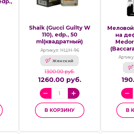
dp.,
Shaik (Gucci Guilty W
Меловой
110), edp., 50
на де
ml(квадратный)
Medori
(Baccar
Артикул: НШН-96
Артику
Женский
1300.00 руб.
1260.00 руб.
190
В КОРЗИНУ
В 