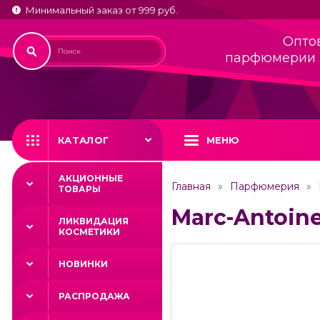
Минимальный заказ от 999 руб.
Опто
парфюмерии 
КАТАЛОГ
МЕНЮ
АКЦИОННЫЕ
Главная
Парфюмерия
ТОВАРЫ
Marc-Antoine 
ЛИКВИДАЦИЯ
КОСМЕТИКИ
НОВИНКИ
РАСПРОДАЖА