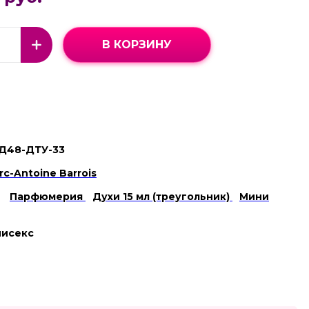
В КОРЗИНУ
Д48-ДТУ-33
rc-Antoine Barrois
Парфюмерия
Духи 15 мл (треугольник)
Мини
нисекс