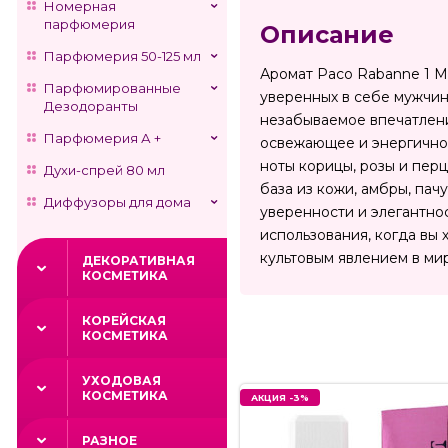
Номерная
парфюмерия
Описание
Парфюмерия 50-125 мл
Аромат Paco Rabanne 1 M
Парфюмированные
уверенных в себе мужчин,
Дезодоранты
незабываемое впечатлени
Парфюмерия А +
освежающее и энергичное
ноты корицы, розы и перц
Духи-спрей 80 мл
база из кожи, амбры, па
Диффузоры для дома
уверенности и элегантно
использования, когда вы 
культовым явлением в м
ДЕКОРАТИВНАЯ
КОСМЕТИКА
КОРЕЙСКАЯ
КОСМЕТИКА
УХОДОВАЯ
КОСМЕТИКА
АКЦИЯ -3%
РАЗНОЕ