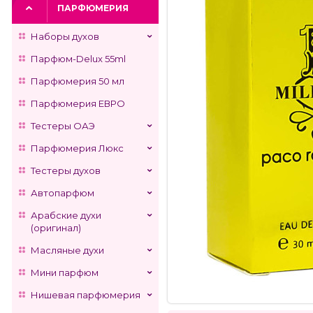
ПАРФЮМЕРИЯ
Наборы духов
Парфюм-Delux 55ml
Парфюмерия 50 мл
Парфюмерия ЕВРО
Тестеры ОАЭ
Парфюмерия Люкс
Тестеры духов
Автопарфюм
Арабские духи
(оригинал)
Масляные духи
Мини парфюм
Нишевая парфюмерия