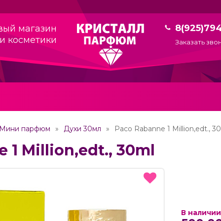
8(925)79
вый магазин
и косметики
Заказать зво
Мини парфюм
Духи 30мл
Paco Rabanne 1 Million,edt., 3
1 Million,edt., 30ml
В наличии