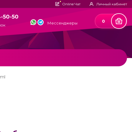
Online Чат
Личный кабинет
4-50-50
0
Мессенджеры
нок
0ml