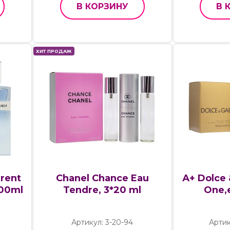
В КОРЗИНУ
В 
ХИТ ПРОДАЖ
urent
Chanel Chance Eau
А+ Dolce
100ml
Tendre, 3*20 ml
One,e
Артикул: 3-20-94
Артик