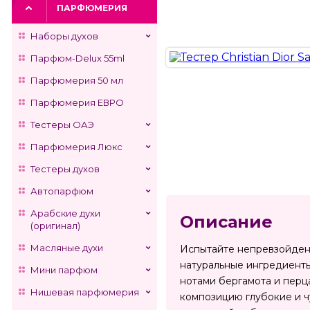
ПАРФЮМЕРИЯ
Наборы духов
Парфюм-Delux 55ml
Парфюмерия 50 мл
Парфюмерия ЕВРО
Тестеры ОАЭ
Парфюмерия Люкс
Тестеры духов
Автопарфюм
Арабские духи
Описание
(оригинал)
Масляные духи
Испытайте непревзойденну
натуральные ингредиенты
Мини парфюм
нотами бергамота и перц
Нишевая парфюмерия
композицию глубокие и чу