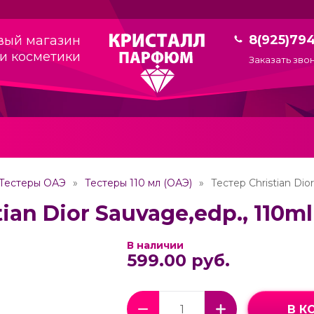
8(925)79
вый магазин
и косметики
Заказать зво
Тестеры ОАЭ
Тестеры 110 мл (ОАЭ)
Тестер Christian Dio
ian Dior Sauvage,edp., 110ml
В наличии
599.00 руб.
В К