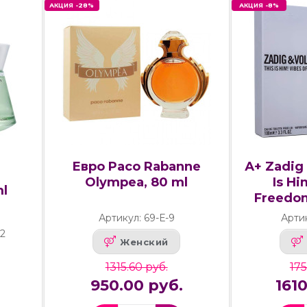
АКЦИЯ -28%
АКЦИЯ -8%
Евро Paco Rabanne
А+ Zadig 
Olympea, 80 ml
Is Hi
ml
Freedom
Артикул: 69-Е-9
Артик
2
Женский
1315.60 руб.
175
950.00 руб.
161