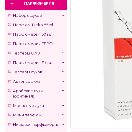
ПАРФЮМЕРИЯ
Наборы духов
Парфюм-Delux 55ml
Парфюмерия 50 мл
Парфюмерия ЕВРО
Тестеры ОАЭ
Парфюмерия Люкс
Тестеры духов
Автопарфюм
Арабские духи
(оригинал)
Масляные духи
Мини парфюм
Нишевая парфюмерия