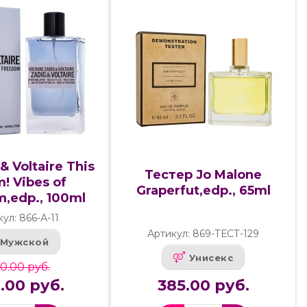
& Voltaire This
Тестер Jo Malone
m! Vibes of
Graperfut,edp., 65ml
,edp., 100ml
ул: 866-А-11
Артикул: 869-ТЕСТ-129
Мужской
Унисекс
0.00 руб.
0.00 руб.
385.00 руб.