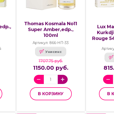
Thomas Kosmala No11
edp.,
Lux Ma
Super Amber,edp.,
Kurkdj
100ml
Rouge 54
Артикул: 866-НП-33
4
Артику
Унисекс
1707.75 руб.
1150.00 руб.
815
В КОРЗИНУ
В 