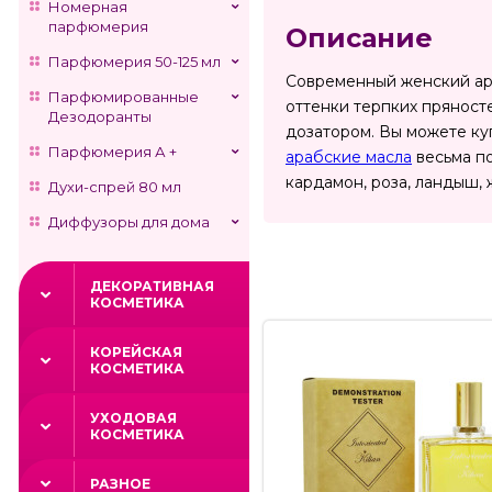
Номерная
парфюмерия
Описание
Парфюмерия 50-125 мл
Современный женский аро
Парфюмированные
оттенки терпких пряност
Дезодоранты
дозатором. Вы можете куп
Парфюмерия А +
арабские масла
весьма по
кардамон, роза, ландыш, 
Духи-спрей 80 мл
Диффузоры для дома
ДЕКОРАТИВНАЯ
КОСМЕТИКА
КОРЕЙСКАЯ
КОСМЕТИКА
УХОДОВАЯ
КОСМЕТИКА
РАЗНОЕ