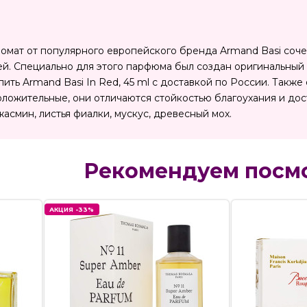
мат от популярного европейского бренда Armand Basi сочет
ей. Специально для этого парфюма был создан оригинальны
ить Armand Basi In Red, 45 ml с доставкой по России. Такж
ложительные, они отличаются стойкостью благоухания и дост
жасмин, листья фиалки, мускус, древесный мох.
Рекомендуем посм
АКЦИЯ -33%