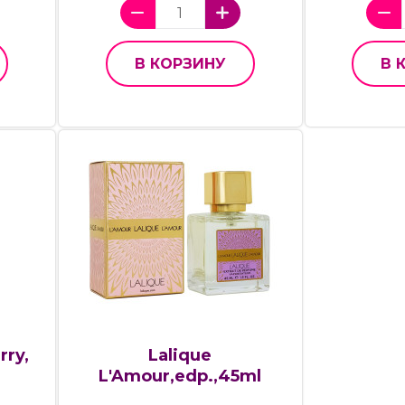
В КОРЗИНУ
В 
rry,
Lalique
L'Amour,edp.,45ml