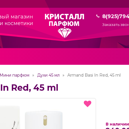
8(925)79
вый магазин
и косметики
Заказать зво
Мини парфюм
Духи 45 мл
Armand Basi In Red, 45 ml
In Red, 45 ml
В наличии