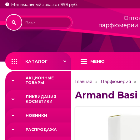
Минимальный заказ от 999 руб.
Опто
парфюмерии 
КАТАЛОГ
МЕНЮ
АКЦИОННЫЕ
Главная
Парфюмерия
ТОВАРЫ
Armand Basi 
ЛИКВИДАЦИЯ
КОСМЕТИКИ
НОВИНКИ
РАСПРОДАЖА