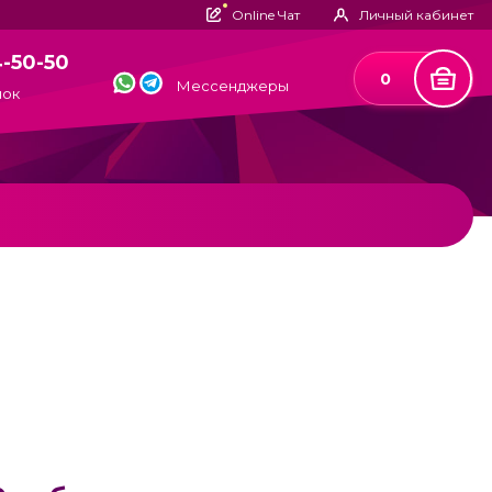
Online Чат
Личный кабинет
4-50-50
0
Мессенджеры
нок