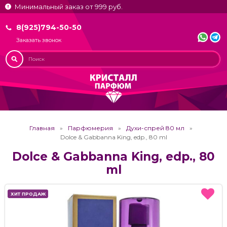
Минимальный заказ от 999 руб.
8(925)794-50-50
Заказать звонок
Главная
Парфюмерия
Духи-спрей 80 мл
Dolce & Gabbanna King, edp., 80 ml
Dolce & Gabbanna King, edp., 80
ml
ХИТ ПРОДАЖ
ХИТ ПРОДАЖ