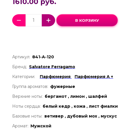
1610.00 руб.
В КОРЗИНУ
Артикул:
841-А-120
Бренд:
Salvatore Ferragamo
Категории:
Парфюмерия
Парфюмерия А +
Группа ароматов:
фужерные
Верхние ноты:
бергамот , лимон , шалфей
Ноты сердца:
белый кедр , кожа , лист фиалки
Базовые ноты:
ветивер , дубовый мох , мускус
Аромат:
Мужской