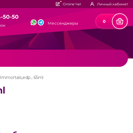
Online Чат
Личный кабинет
4-50-50
0
Мессенджеры
нок
 Immortals,edp., 65ml
ml