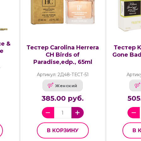
e &
Тестер Carolina Herrera
Тестер Ki
ne
CH Birds of
Gone Bad
Paradise,edp., 65ml
4
Артикул: 2Д48-ТЕСТ-51
Артик
Женский
385.00 руб.
505
В КОРЗИНУ
В 