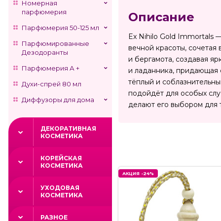
Номерная
парфюмерия
Описание
Парфюмерия 50-125 мл
Ex Nihilo Gold Immortal
Парфюмированные
вечной красоты, сочетая
Дезодоранты
и бергамота, создавая я
Парфюмерия А +
и ладанника, придающая 
тёплый и соблазнительны
Духи-спрей 80 мл
подойдёт для особых слу
Диффузоры для дома
делают его выбором для 
ДЕКОРАТИВНАЯ
КОСМЕТИКА
КОРЕЙСКАЯ
КОСМЕТИКА
АКЦИЯ -24%
УХОДОВАЯ
КОСМЕТИКА
РАЗНОЕ