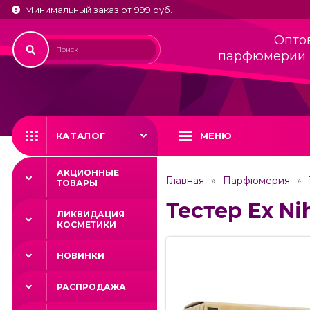
Минимальный заказ от 999 руб.
Опто
парфюмерии 
КАТАЛОГ
МЕНЮ
АКЦИОННЫЕ
Главная
Парфюмерия
ТОВАРЫ
Тестер Ex Ni
ЛИКВИДАЦИЯ
КОСМЕТИКИ
НОВИНКИ
РАСПРОДАЖА