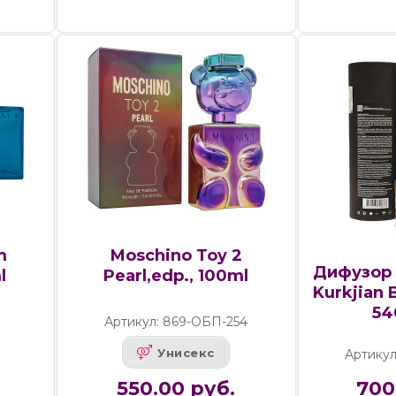
m
Moschino Toy 2
Дифузор 
l
Pearl,edp., 100ml
Kurkjian 
54
Артикул: 869-ОБП-254
Унисекс
Артикул
550.00 руб.
700