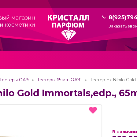
8(925)79
вый магазин
и косметики
Заказать зво
Тестеры ОАЭ
Тестеры 65 мл (ОАЭ)
Тестер Ex Nihilo Gold
hilo Gold Immortals,edp., 65
В наличии