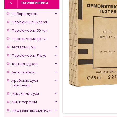
ПАРФЮМЕРИЯ
Наборы духов
Парфюм-Delux 55ml
Парфюмерия 50 мл
Парфюмерия ЕВРО
Тестеры ОАЭ
Парфюмерия Люкс
Тестеры духов
Автопарфюм
Арабские духи
(оригинал)
Масляные духи
Мини парфюм
Нишевая парфюмерия